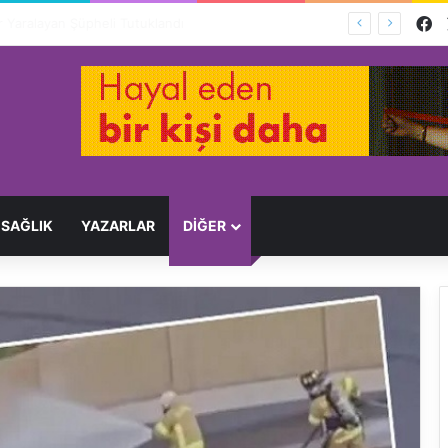
F
Ağır Yaralayan Şüpheli Tutuklandı
SAĞLIK
YAZARLAR
DİĞER