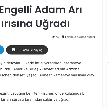
 Engelli Adam Arı
ırısına Uğradı
74
1 dakika okuma süresi
E-Posta ile paylaş
layın detayları ülkede infial yaratırken, hastaneye
i burktu. Amerika Birleşik Devletleri’nin Arizona
Fischer, dehşeti yaşadı. Anbean kameraya yansıyan olay
gezinti yaptığını belirten Fischer, önce kulağında bir
bir arı sürüsü tarafından saldırıya uğradı.