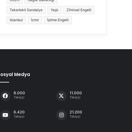
Tekerlekli Sandalye
Yaşlı
Zihinsel Engelli
İstanbul
İzmir
İşitme Engelli
Sosyal Medya
8.000
11.000
Takipçi
Takipçi
6.420
21.200
Takipçi
Takipçi