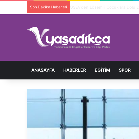
Son Dakika Haberleri
Ortopedik Engelli Bireyi Darbedip 
ANASAYFA
HABERLER
EĞITIM
SPOR