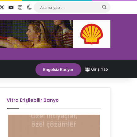
acebook
X
YouTube
Instagram
Dış görünümü değiştir
Arama
yap
...
Giriş Yap
Engelsiz Kariyer
Vitra Erişilebilir Banyo