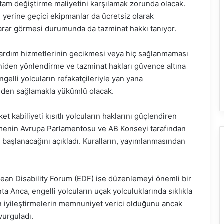
 tam değiştirme maliyetini karşılamak zorunda olacak.
 yerine geçici ekipmanlar da ücretsiz olarak
arar görmesi durumunda da tazminat hakkı tanıyor.
 yardım hizmetlerinin gecikmesi veya hiç sağlanmaması
eniden yönlendirme ve tazminat hakları güvence altına
ngelli yolcuların refakatçileriyle yan yana
meden sağlamakla yükümlü olacak.
 kabiliyeti kısıtlı yolcuların haklarını güçlendiren
emenin Avrupa Parlamentosu ve AB Konseyi tarafından
aşlanacağını açıkladı. Kuralların, yayımlanmasından
opean Disability Forum (EDF) ise düzenlemeyi önemli bir
 Anca, engelli yolcuların uçak yolculuklarında sıklıkla
ılan iyileştirmelerin memnuniyet verici olduğunu ancak
vurguladı.