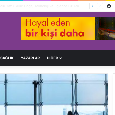
F
Ağır Yaralayan Şüpheli Tutuklandı
SAĞLIK
YAZARLAR
DİĞER