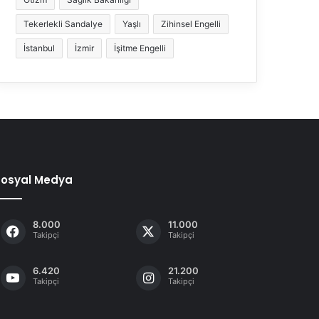
Tekerlekli Sandalye
Yaşlı
Zihinsel Engelli
İstanbul
İzmir
İşitme Engelli
Sosyal Medya
8.000
11.000
Takipçi
Takipçi
6.420
21.200
Takipçi
Takipçi