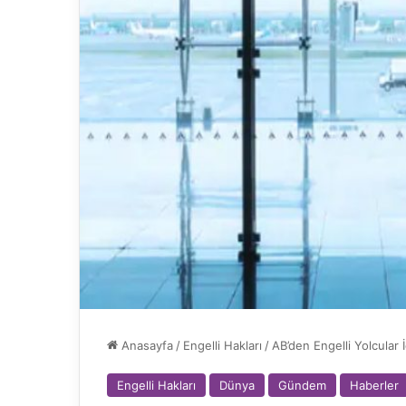
Anasayfa
/
Engelli Hakları
/
AB’den Engelli Yolcular
Engelli Hakları
Dünya
Gündem
Haberler