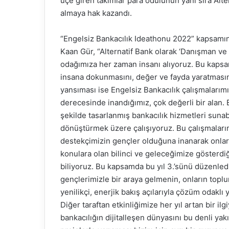
üçe giren takımlar para ödülünün yanı sıra Alte
almaya hak kazandı.
“Engelsiz Bankacılık Ideathonu 2022” kapsamın
Kaan Gür, “Alternatif Bank olarak ‘Danışman ve 
odağımıza her zaman insanı alıyoruz. Bu kapsam
insana dokunmasını, değer ve fayda yaratmasın
yansıması ise Engelsiz Bankacılık çalışmalarım
derecesinde inandığımız, çok değerli bir alan. E
şekilde tasarlanmış bankacılık hizmetleri sun
dönüştürmek üzere çalışıyoruz. Bu çalışmalar
destekçimizin gençler olduğuna inanarak onları
konulara olan bilinci ve geleceğimize gösterd
biliyoruz. Bu kapsamda bu yıl 3.’sünü düzenled
gençlerimizle bir araya gelmenin, onların topl
yenilikçi, enerjik bakış açılarıyla çözüm odaklı 
Diğer taraftan etkinliğimize her yıl artan bir i
bankacılığın dijitalleşen dünyasını bu denli yak