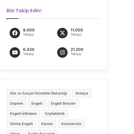
Bizi Takip Edin!
8.000
11.000
Takipçi
Takipçi
6.420
21.200
Takipçi
Takipçi
Aile ve Sosyal Hizmetler Bakanlığı
Antalya
Deprem
Engelli
Engelli Bireyler
Engelli İstihdamı
Erişilebilirlik
Görme Engelli
Kanser
Koronavirüs
Otizm
Sağlık Bakanlığı