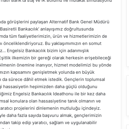
rnatif Bank’ta staj ve İK Bölümü ile mülakat simülasyonu
da görüşlerini paylaşan Alternatif Bank Genel Müdürü
Basiretli Bankacılık’ anlayışımız doğrultusunda
da tüm faaliyetlerimizin, ürün ve hizmetlerimizin de
ı önceliklendiriyoruz. Bu yaklaşımımızın en somut
ız… Engelsiz Bankacılık bizim için adanmışlık
şitlik ilkemizin bir gereği olarak herkesin erişebileceği
abilmenin önemine inanıyor, hizmet modelimizi bu yönde
ımızın kapsamını genişletmek yolunda en büyük
 da sürece dâhil etmek istedik. Gençlerin toplumsal
iği hassasiyetin hepimizden daha güçlü olduğunu
iğimiz Engelsiz Bankacılık Ideathonu ile bir kez daha
umsal konulara olan hassasiyetine tanık olmanın ve
yaratıcı projelerini dinlemenin mutluluğu içindeyiz.
lgiyle daha fazla sayıda başvuru almak, gençlerimizin
ından takip edip yaratıcı, sağlam ve uygulanabilir