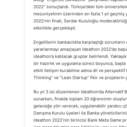
2022” sonuçlandı. Türkiye’deki tüm üniversitele
mezuniyetinin üzerinden en fazla 1 yıl geçmiş 
2022’nin finali, Serdar Kuzuloğlu moderatörlü
etkinlikle gerçekleşti.
Engellilerin bankacılıkta karşılaştığı sorunların
yararlanmayı amaçlayan Ideathon 2022’de başvu
ideathon’a katılacak gruplar belirlendi. Yaklaş
bir hazırlık ve uygulama süreci boyunca, başta s
etkili iletişim kurabilme adına dil ve perspektif 
Thinking” ve “Lean Startup” fikir ve projelerin g
Bu yıl 3.’sü düzenlenen Ideathon’da Alternatif 
sunarken, finalde toplam 20 öğrencinin oluştur
geleceğe yön verecek, uygulanabilir yaratıcı çö
Danışma Kurulu üyeleri ile Banka yöneticilerin
Ideathon 2022’nin birincisi Bank Meta Game pro