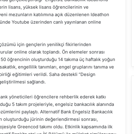
rin lisans, yüksek lisans öğrencilerinin ve
yeni mezunların katılımına açık düzenlenen Ideathon
ğünde Youtube üzerinden canlı yayınlanan online
 çözümü için gençlerin yenilikçi fikirlerinden
rular online olarak toplandı. Ön elemeler sonrası
ık 50 öğrencinin oluşturduğu 14 takıma üç haftalık yoğun
akatlık, engellilik tanımları, engel gruplarını tanıma ve
birliği eğitimleri verildi. Saha destekli “Design
eliştirilmesi sağlandı.
Bank yöneticileri öğrencilere rehberlik ederek katkı
duğu 5 takım projeleriyle, engelsiz bankacılık alanında
zümlerini paylaştı. Alternatif Bank Engelsiz Bankacılık
in oluşturduğu jürinin değerlendirmesi sonrası,
jesiyle Greencod takımı oldu. Etkinlik kapsamında ilk