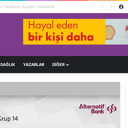
F
Ağır Yaralayan Şüpheli Tutuklandı
SAĞLIK
YAZARLAR
DİĞER