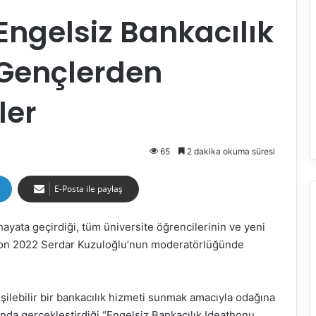
Engelsiz Bankacılık
Gençlerden
ler
65
2 dakika okuma süresi
E-Posta ile paylaş
hayata geçirdiği, tüm üniversite öğrencilerinin ve yeni
eathon 2022 Serdar Kuzuloğlu’nun moderatörlüğünde
rişilebilir bir bankacılık hizmeti sunmak amacıyla odağına
ında gerçekleştirdiği “Engelsiz Bankacılık Ideathonu