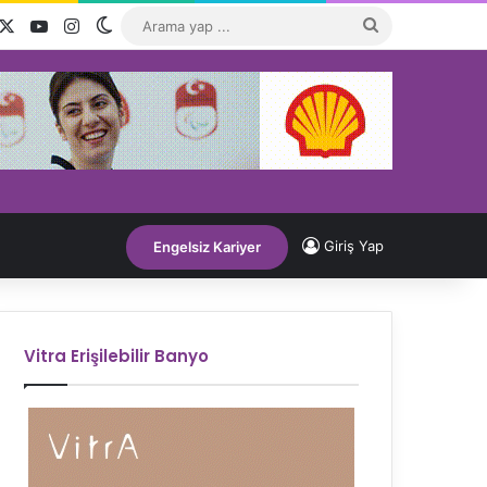
acebook
X
YouTube
Instagram
Dış görünümü değiştir
Arama
yap
...
Giriş Yap
Engelsiz Kariyer
Vitra Erişilebilir Banyo