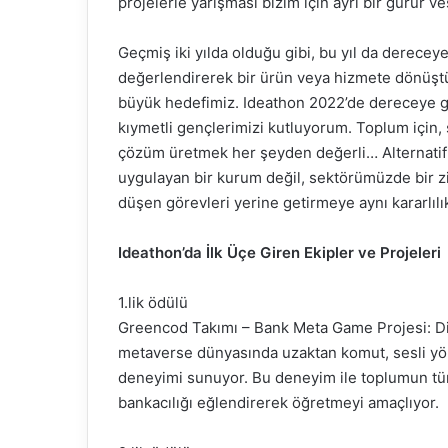
projelerle yarışması bizim için ayrı bir gurur ve
Geçmiş iki yılda olduğu gibi, bu yıl da derecey
değerlendirerek bir ürün veya hizmete dönüşt
büyük hedefimiz. Ideathon 2022’de dereceye gi
kıymetli gençlerimizi kutluyorum. Toplum için,
çözüm üretmek her şeyden değerli… Alternatif B
uygulayan bir kurum değil, sektörümüzde bir z
düşen görevleri yerine getirmeye aynı kararlıl
Ideathon’da İlk Üçe Giren Ekipler ve Projeleri
1.lik ödülü
Greencod Takımı – Bank Meta Game Projesi: Di
metaverse dünyasında uzaktan komut, sesli yönle
deneyimi sunuyor. Bu deneyim ile toplumun tüm 
bankacılığı eğlendirerek öğretmeyi amaçlıyor.