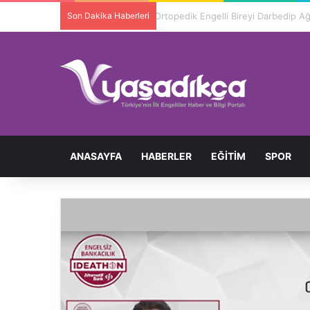
Son Dakika Haberleri
Ortopedik Engelli Bireyi Darbedip 
ANASAYFA
HABERLER
EĞITIM
SPOR