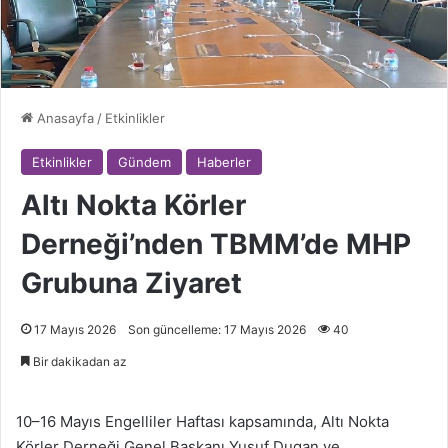
Anasayfa
/
Etkinlikler
Etkinlikler
Gündem
Haberler
Altı Nokta Körler
Derneği’nden TBMM’de MHP
Grubuna Ziyaret
17 Mayıs 2026
Son güncelleme: 17 Mayıs 2026
40
Bir dakikadan az
10–16 Mayıs Engelliler Haftası kapsamında, Altı Nokta
Körler Derneği Genel Başkanı Yusuf Dugan ve