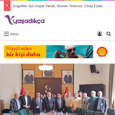
Engelliler İçin Hayat Pahalı, Destek Yetersiz: Cihaz Fiyatları 9 Kat Arttı, Devlet Katkısı Eriyor
Giriş 
A
Menü