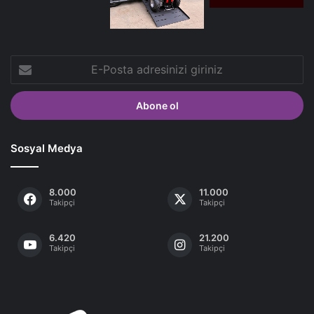
E-
Posta
adresinizi
giriniz
Sosyal Medya
8.000
11.000
Takipçi
Takipçi
6.420
21.200
Takipçi
Takipçi