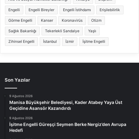
Engelli
Engelli Bireyler
Engelli İstihdamı
Erişilebilirlik
Görme Engelli
Kanser
Koronavirüs
Otizm
Sağlık Bakanlığı
Tekerlekli Sandalye
Yaşlı
Zihinsel Engelli
İstanbul
İzmir
İşitme Engelli
Son Yazılar
9 Ağustos 2026
Manisa Büyükşehir Belediyesi, Kader Atabey Yaya Üst
Geçidine Asansör Kazandırdı
9 Ağustos 2026
İşitme Engelli Güreşçi Seymen Berke Nergiz’den Avrupa
Hedefi