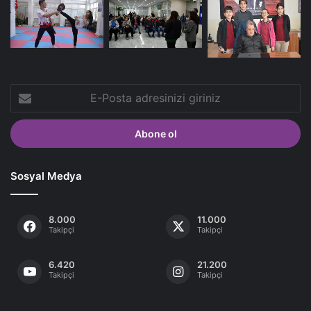
E-
Posta
adresinizi
giriniz
Sosyal Medya
8.000
11.000
Takipçi
Takipçi
6.420
21.200
Takipçi
Takipçi