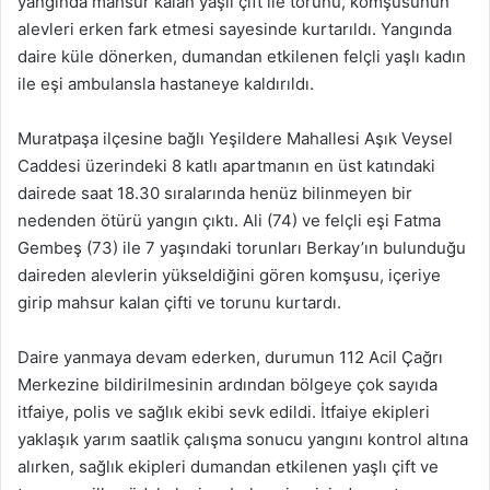
yangında mahsur kalan yaşlı çift ile torunu, komşusunun
alevleri erken fark etmesi sayesinde kurtarıldı. Yangında
daire küle dönerken, dumandan etkilenen felçli yaşlı kadın
ile eşi ambulansla hastaneye kaldırıldı.
Muratpaşa ilçesine bağlı Yeşildere Mahallesi Aşık Veysel
Caddesi üzerindeki 8 katlı apartmanın en üst katındaki
dairede saat 18.30 sıralarında henüz bilinmeyen bir
nedenden ötürü yangın çıktı. Ali (74) ve felçli eşi Fatma
Gembeş (73) ile 7 yaşındaki torunları Berkay’ın bulunduğu
daireden alevlerin yükseldiğini gören komşusu, içeriye
girip mahsur kalan çifti ve torunu kurtardı.
Daire yanmaya devam ederken, durumun 112 Acil Çağrı
Merkezine bildirilmesinin ardından bölgeye çok sayıda
itfaiye, polis ve sağlık ekibi sevk edildi. İtfaiye ekipleri
yaklaşık yarım saatlik çalışma sonucu yangını kontrol altına
alırken, sağlık ekipleri dumandan etkilenen yaşlı çift ve