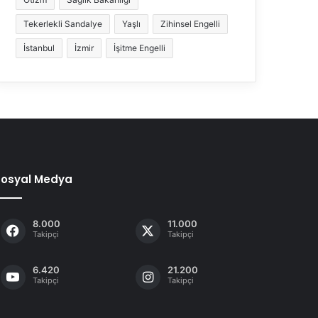
Tekerlekli Sandalye
Yaşlı
Zihinsel Engelli
İstanbul
İzmir
İşitme Engelli
Sosyal Medya
8.000
11.000
Takipçi
Takipçi
6.420
21.200
Takipçi
Takipçi