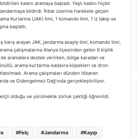
ildirilen kadını aramaya başladı. Yaşlı kadını hiçbir
andarmaya bildirdi. İhbar üzerine harekete geçen
ama Kurtarma (JAK) timi, 1 komando timi, 1 iz takip ve
ma başlattı.
rış karış arayan JAK, jandarma asayiş timi, komando timi,
arama çalışmalarına Alanya ilçesinden gelen 6 kişilik
e de aramalara destek verirken, bölge karadan ve
gönüllü, arama kurtarma-kadavra köpekleri ve dron
stlanılmadı. Arama çalışmaları dünden itibaren
arda ve Gidengelmez Dağ’ında gerçekleştiriliyor.
felçli olduğu ve yürümekte zorluk çektiği öğrenildi.
ya
Felç
Jandarma
Kayıp