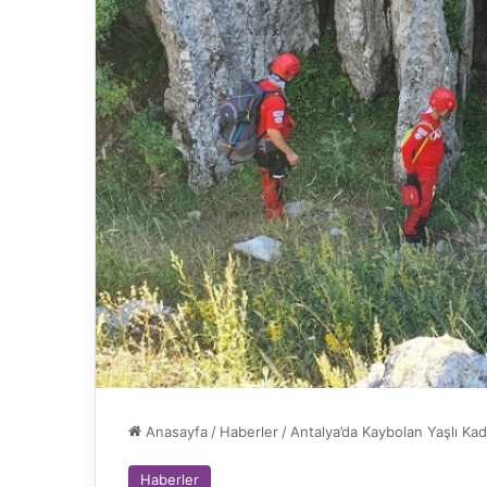
Anasayfa
/
Haberler
/
Antalya’da Kaybolan Yaşlı K
Haberler