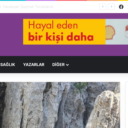
F
Ağır Yaralayan Şüpheli Tutuklandı
SAĞLIK
YAZARLAR
DİĞER