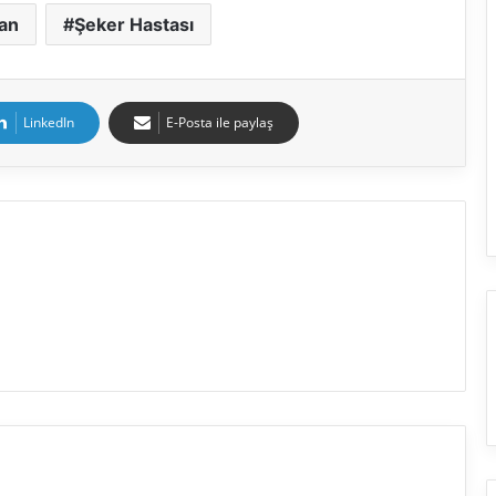
an
Şeker Hastası
LinkedIn
E-Posta ile paylaş