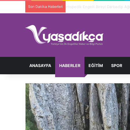
Son Dakika Haberleri
Ortopedik Engelli Bireyi Darbedip 
ANASAYFA
HABERLER
EĞITIM
SPOR