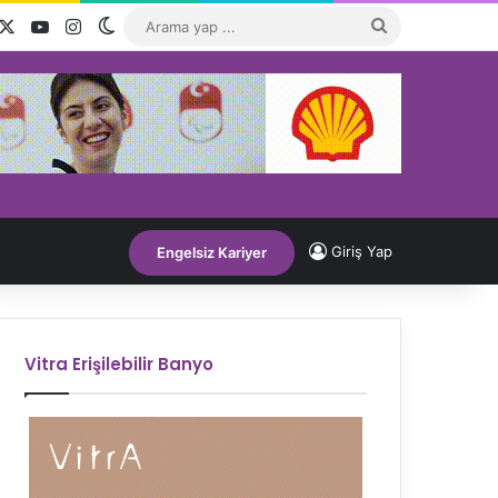
acebook
X
YouTube
Instagram
Dış görünümü değiştir
Arama
yap
...
Giriş Yap
Engelsiz Kariyer
Vitra Erişilebilir Banyo