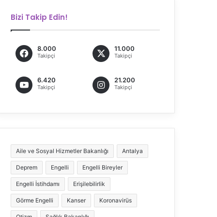
Bizi Takip Edin!
8.000
11.000
Takipçi
Takipçi
6.420
21.200
Takipçi
Takipçi
Aile ve Sosyal Hizmetler Bakanlığı
Antalya
Deprem
Engelli
Engelli Bireyler
Engelli İstihdamı
Erişilebilirlik
Görme Engelli
Kanser
Koronavirüs
Otizm
Sağlık Bakanlığı