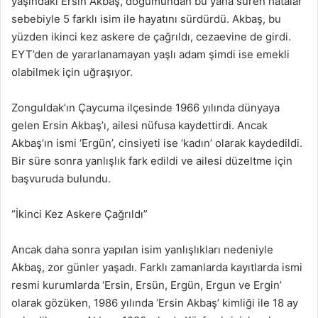
yaşındaki Ersin Akbaş, doğumundan bu yana süren hatalar
sebebiyle 5 farklı isim ile hayatını sürdürdü. Akbaş, bu
yüzden ikinci kez askere de çağrıldı, cezaevine de girdi.
EYT’den de yararlanamayan yaşlı adam şimdi ise emekli
olabilmek için uğraşıyor.
Zonguldak’ın Çaycuma ilçesinde 1966 yılında dünyaya
gelen Ersin Akbaş’ı, ailesi nüfusa kaydettirdi. Ancak
Akbaş’ın ismi ‘Ergün’, cinsiyeti ise ‘kadın’ olarak kaydedildi.
Bir süre sonra yanlışlık fark edildi ve ailesi düzeltme için
başvuruda bulundu.
“İkinci Kez Askere Çağrıldı”
Ancak daha sonra yapılan isim yanlışlıkları nedeniyle
Akbaş, zor günler yaşadı. Farklı zamanlarda kayıtlarda ismi
resmi kurumlarda ‘Ersin, Ersün, Ergün, Ergun ve Ergin’
olarak gözüken, 1986 yılında ‘Ersin Akbaş’ kimliği ile 18 ay