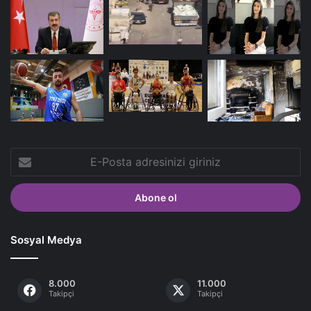
E-
Posta
adresinizi
giriniz
Sosyal Medya
8.000
11.000
Takipçi
Takipçi