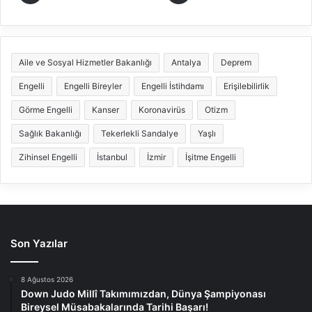
Aile ve Sosyal Hizmetler Bakanlığı
Antalya
Deprem
Engelli
Engelli Bireyler
Engelli İstihdamı
Erişilebilirlik
Görme Engelli
Kanser
Koronavirüs
Otizm
Sağlık Bakanlığı
Tekerlekli Sandalye
Yaşlı
Zihinsel Engelli
İstanbul
İzmir
İşitme Engelli
Son Yazılar
8 Ağustos 2026
Down Judo Millî Takımımızdan, Dünya Şampiyonası
Bireysel Müsabakalarında Tarihi Başarı!