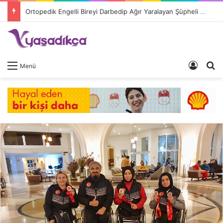
Ortopedik Engelli Bireyi Darbedip Ağır Yaralayan Şüpheli Tutuklandı
Giriş 
A
Menü