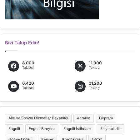
Bizi Takip Edin!
8.000
11.000
Takipçi
Takipçi
6.420
21.200
Takipçi
Takipçi
Aile ve Sosyal Hizmetler Bakanlığı
Antalya
Deprem
Engelli
Engelli Bireyler
Engelli İstihdamı
Erişilebilirlik
Görme Engelli
Kanser
Koronavirüs
Otizm