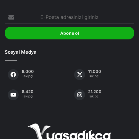
E-
Posta
adresinizi
giriniz
Sosyal Medya
8.000
11.000
Takipçi
Takipçi
6.420
21.200
Takipçi
Takipçi