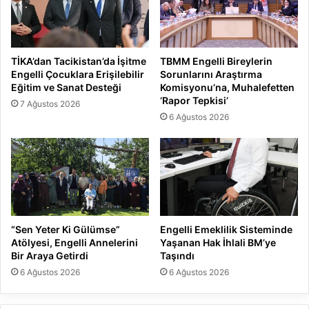
TİKA’dan Tacikistan’da İşitme
TBMM Engelli Bireylerin
Engelli Çocuklara Erişilebilir
Sorunlarını Araştırma
Eğitim ve Sanat Desteği
Komisyonu’na, Muhalefetten
‘Rapor Tepkisi’
7 Ağustos 2026
6 Ağustos 2026
“Sen Yeter Ki Gülümse”
Engelli Emeklilik Sisteminde
Atölyesi, Engelli Annelerini
Yaşanan Hak İhlali BM’ye
Bir Araya Getirdi
Taşındı
6 Ağustos 2026
6 Ağustos 2026