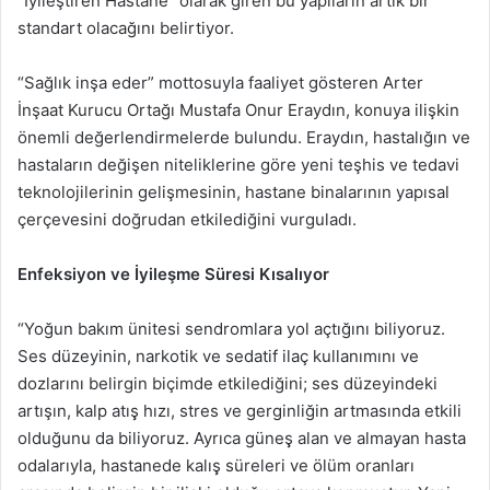
“İyileştiren Hastane” olarak giren bu yapıların artık bir
standart olacağını belirtiyor.
“Sağlık inşa eder” mottosuyla faaliyet gösteren Arter
İnşaat Kurucu Ortağı Mustafa Onur Eraydın, konuya ilişkin
önemli değerlendirmelerde bulundu. Eraydın, hastalığın ve
hastaların değişen niteliklerine göre yeni teşhis ve tedavi
teknolojilerinin gelişmesinin, hastane binalarının yapısal
çerçevesini doğrudan etkilediğini vurguladı.
Enfeksiyon ve İyileşme Süresi Kısalıyor
“Yoğun bakım ünitesi sendromlara yol açtığını biliyoruz.
Ses düzeyinin, narkotik ve sedatif ilaç kullanımını ve
dozlarını belirgin biçimde etkilediğini; ses düzeyindeki
artışın, kalp atış̧ hızı, stres ve gerginliğin artmasında etkili
olduğunu da biliyoruz. Ayrıca güneş̧ alan ve almayan hasta
odalarıyla, hastanede kalış̧ süreleri ve ölüm oranları