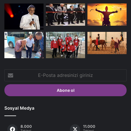
E-
Posta
adresinizi
giriniz
Sosyal Medya
8.000
11.000
Takipçi
Takipçi