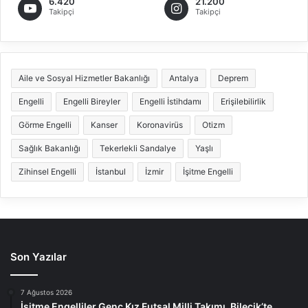
6.420
21.200
Takipçi
Takipçi
Aile ve Sosyal Hizmetler Bakanlığı
Antalya
Deprem
Engelli
Engelli Bireyler
Engelli İstihdamı
Erişilebilirlik
Görme Engelli
Kanser
Koronavirüs
Otizm
Sağlık Bakanlığı
Tekerlekli Sandalye
Yaşlı
Zihinsel Engelli
İstanbul
İzmir
İşitme Engelli
Son Yazılar
7 Ağustos 2026
İşitme Engelliler Genç Kız Futsal Milli Takımı, Bilecik’te