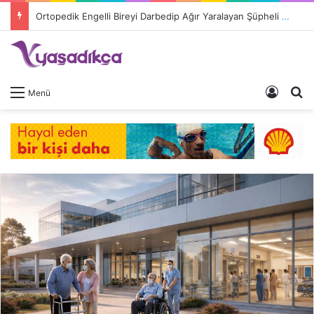
Ortopedik Engelli Bireyi Darbedip Ağır Yaralayan Şüpheli Tutuklandı
Giriş 
A
Menü