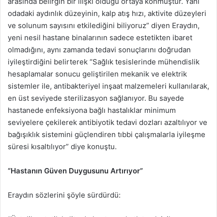
arasında belirgin bir ilişki olduğu ortaya konmuştur. Yani
odadaki aydınlık düzeyinin, kalp atış̧ hızı, aktivite düzeyleri
ve solunum sayısını etkilediğini biliyoruz” diyen Eraydın,
yeni nesil hastane binalarının sadece estetikten ibaret
olmadığını, aynı zamanda tedavi sonuçlarını doğrudan
iyileştirdiğini belirterek “Sağlık tesislerinde mühendislik
hesaplamalar sonucu geliştirilen mekanik ve elektrik
sistemler ile, antibakteriyel inşaat malzemeleri kullanılarak,
en üst seviyede sterilizasyon sağlanıyor. Bu sayede
hastanede enfeksiyona bağlı hastalıklar minimum
seviyelere çekilerek antibiyotik tedavi dozları azaltılıyor ve
bağışıklık sistemini güçlendiren tıbbi çalışmalarla iyileşme
süresi kısaltılıyor” diye konuştu.
“Hastanın Güven Duygusunu Artırıyor”
Eraydın sözlerini şöyle sürdürdü: