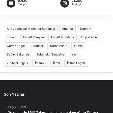
6.420
21.200
Takipçi
Takipçi
Aile ve Sosyal Hizmetler Bakanlığı
Antalya
Deprem
Engelli
Engelli Bireyler
Engelli İstihdamı
Erişilebilirlik
Görme Engelli
Kanser
Koronavirüs
Otizm
Sağlık Bakanlığı
Tekerlekli Sandalye
Yaşlı
Zihinsel Engelli
İstanbul
İzmir
İşitme Engelli
Son Yazılar
8 Ağustos 2026
Down Judo Millî Takımımız İsveç’te Namağlup Dünya