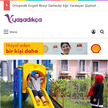
Ortopedik Engelli Bireyi Darbedip Ağır Yaralayan Şüpheli Tutuklandı
Giriş 
A
Menü