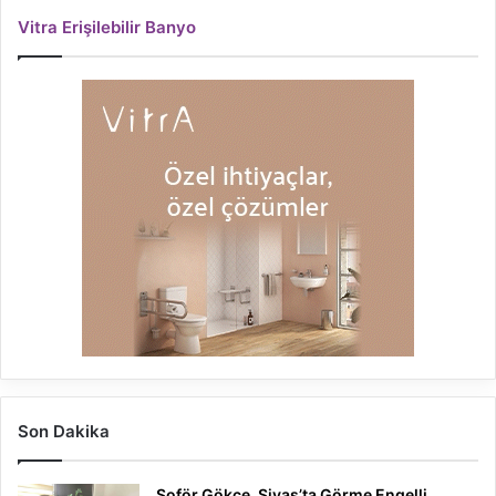
Vitra Erişilebilir Banyo
Son Dakika
Şoför Gökce, Sivas’ta Görme Engelli