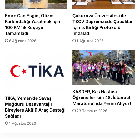
Emre Can Esgin, Otizm
Çukurova Üniversitesi ile
Farkındalığı Yaratmak İçin
TSÇV Depremzede Çocuklar
100 KM’lik Koşuyu
İçin İş Birliği Protokolü
Tamamladı
İmzaladı
6 Ağustos 2026
1 Ağustos 2026
KASDER, Kas Hastası
Öğrenciler İçin 48. İstanbul
TİKA, Yemen’de Savaş
Maratonu’nda Yerini Alıyor!
Mağduru Dezavantajlı
Bireylere Akülü Araç Desteği
23 Temmuz 2026
Sağladı
1 Ağustos 2026