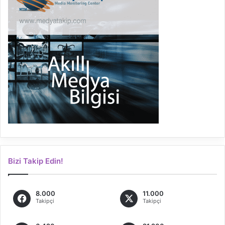
Bizi Takip Edin!
8.000
11.000
Takipçi
Takipçi