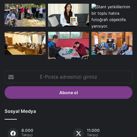
E-
Posta
adresinizi
giriniz
Sosyal Medya
8.000
11.000
Takipçi
Takipçi