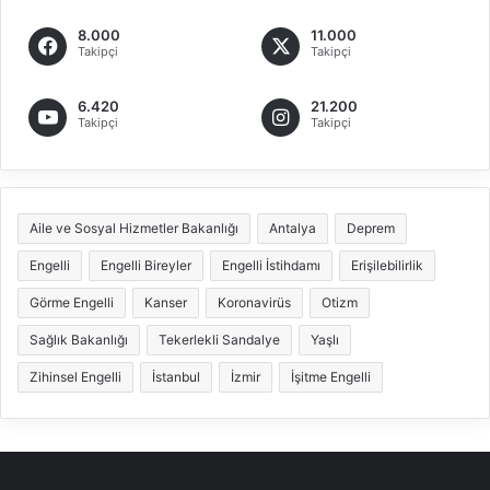
8.000
11.000
Takipçi
Takipçi
6.420
21.200
Takipçi
Takipçi
Aile ve Sosyal Hizmetler Bakanlığı
Antalya
Deprem
Engelli
Engelli Bireyler
Engelli İstihdamı
Erişilebilirlik
Görme Engelli
Kanser
Koronavirüs
Otizm
Sağlık Bakanlığı
Tekerlekli Sandalye
Yaşlı
Zihinsel Engelli
İstanbul
İzmir
İşitme Engelli