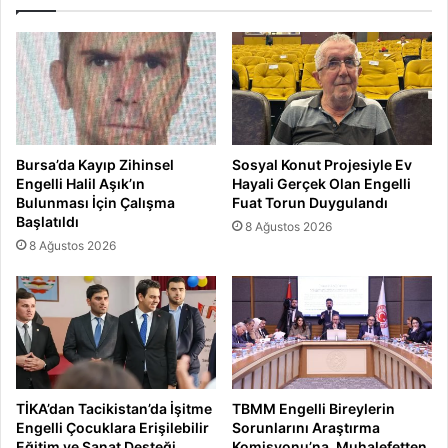
Bursa’da Kayıp Zihinsel
Sosyal Konut Projesiyle Ev
Engelli Halil Aşık’ın
Hayali Gerçek Olan Engelli
Bulunması İçin Çalışma
Fuat Torun Duygulandı
Başlatıldı
8 Ağustos 2026
8 Ağustos 2026
TİKA’dan Tacikistan’da İşitme
TBMM Engelli Bireylerin
Engelli Çocuklara Erişilebilir
Sorunlarını Araştırma
Eğitim ve Sanat Desteği
Komisyonu’na, Muhalefetten