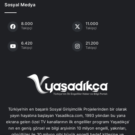
Sosyal Medya
8.000
11.000
Takipçi
Takipçi
6.420
21.200
Takipçi
Takipçi
Türkiye’nin en başarılı Sosyal Girişimcilik Projelerinden bir olarak
yayın hayatına başlayan Yasadikca.com, 1993 yılından bu yana
ekrana gelen özel TV kanallarının ilk engelliler programı Yaşadıkça’
nın en geniş görsel ve bilgi arşivinin 10 milyon engelli, yakınları,
gönüllüler ile 30 milyon gibi büyük engelli hedef kitlesine ve