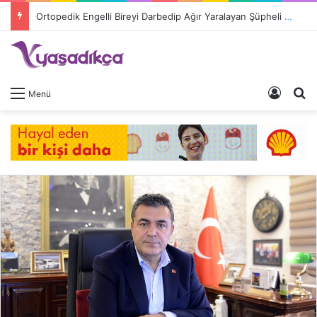
Ortopedik Engelli Bireyi Darbedip Ağır Yaralayan Şüpheli Tutuklandı
Giriş 
A
Menü