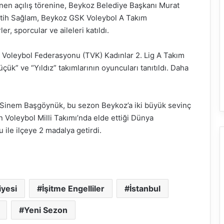
en açılış törenine, Beykoz Belediye Başkanı Murat
atih Sağlam, Beykoz GSK Voleybol A Takım
r, sporcular ve aileleri katıldı.
e Voleybol Federasyonu (TVK) Kadınlar 2. Lig A Takım
Küçük” ve “Yıldız” takımlarının oyuncuları tanıtıldı. Daha
Sinem Başgöynük, bu sezon Beykoz’a iki büyük sevinç
n Voleybol Milli Takımı’nda elde ettiği Dünya
le ilçeye 2 madalya getirdi.
iyesi
İşitme Engelliler
İstanbul
Yeni Sezon