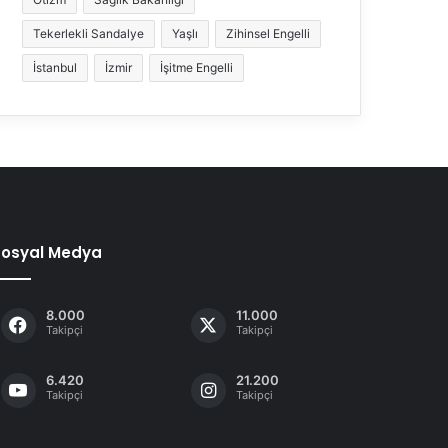
Tekerlekli Sandalye
Yaşlı
Zihinsel Engelli
İstanbul
İzmir
İşitme Engelli
Sosyal Medya
8.000
11.000
Takipçi
Takipçi
6.420
21.200
Takipçi
Takipçi