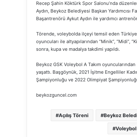
Recep Şahin Köktürk Spor Salonu’nda düzenlen
Aydın, Beykoz Belediyesi Başkan Yardımcısı F
Başantrenörü Aykut Aydın ile yardımcı antrenörle
Törende, voleybolda ilçeyi temsil eden Türkiy
oyuncuları ile altyapılarından “Minik”, “Midi”, “
sonra, kupa ve madalya takdimi yapıldı.
Beykoz GSK Voleybol A Takım oyuncularından 
yaşattı. Başgöynük, 2021 İşitme Engelliler Kadı
Şampiyonluğu ve 2022 Olimpiyat Şampiyonluğu i
beykozguncel.com
Açılış Töreni
Beykoz Beled
Voleybol