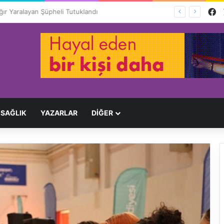
F
Ağır Yaralayan Şüpheli Tutuklandı
SAĞLIK
YAZARLAR
DİĞER