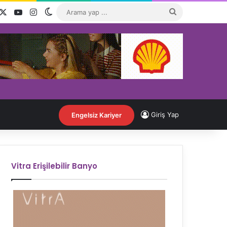
acebook
X
YouTube
Instagram
Dış görünümü değiştir
Arama
yap
...
Giriş Yap
Engelsiz Kariyer
Vitra Erişilebilir Banyo