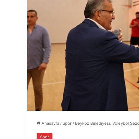
Anasayfa
/
Spor
/
Beykoz Belediyesi, Voleybol Sez
Spor