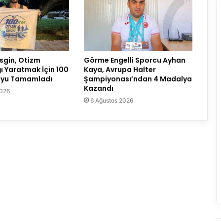
sgin, Otizm
Görme Engelli Sporcu Ayhan
ğı Yaratmak İçin 100
Kaya, Avrupa Halter
şuyu Tamamladı
Şampiyonası’ndan 4 Madalya
Kazandı
2026
6 Ağustos 2026