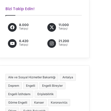
Bizi Takip Edin!
8.000
11.000
Takipçi
Takipçi
6.420
21.200
Takipçi
Takipçi
Aile ve Sosyal Hizmetler Bakanlığı
Antalya
Deprem
Engelli
Engelli Bireyler
Engelli İstihdamı
Erişilebilirlik
Görme Engelli
Kanser
Koronavirüs
Otizm
Sağlık Bakanlığı