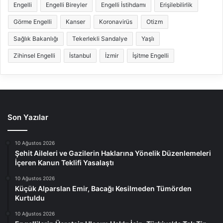
Engelli
Engelli Bireyler
Engelli İstihdamı
Erişilebilirlik
Görme Engelli
Kanser
Koronavirüs
Otizm
Sağlık Bakanlığı
Tekerlekli Sandalye
Yaşlı
Zihinsel Engelli
İstanbul
İzmir
İşitme Engelli
Son Yazılar
10 Ağustos 2026
Şehit Aileleri ve Gazilerin Haklarına Yönelik Düzenlemeleri
İçeren Kanun Teklifi Yasalaştı
10 Ağustos 2026
Küçük Alparslan Emir, Bacağı Kesilmeden Tümörden
Kurtuldu
10 Ağustos 2026