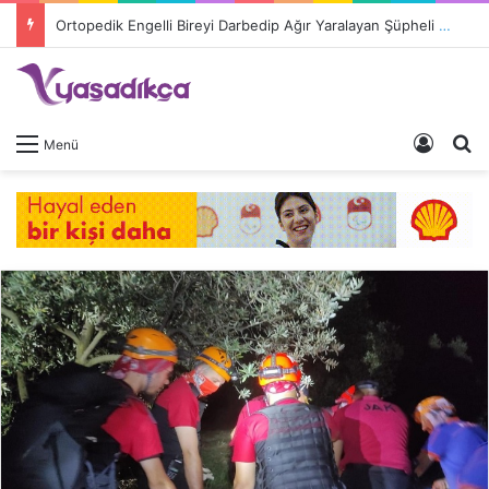
Ortopedik Engelli Bireyi Darbedip Ağır Yaralayan Şüpheli Tutuklandı
Giriş 
A
Menü