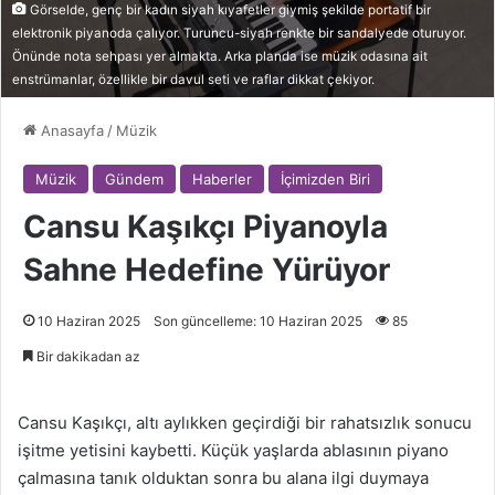
Görselde, genç bir kadın siyah kıyafetler giymiş şekilde portatif bir
elektronik piyanoda çalıyor. Turuncu-siyah renkte bir sandalyede oturuyor.
Önünde nota sehpası yer almakta. Arka planda ise müzik odasına ait
enstrümanlar, özellikle bir davul seti ve raflar dikkat çekiyor.
Anasayfa
/
Müzik
Müzik
Gündem
Haberler
İçimizden Biri
Cansu Kaşıkçı Piyanoyla
Sahne Hedefine Yürüyor
10 Haziran 2025
Son güncelleme: 10 Haziran 2025
85
Bir dakikadan az
Cansu Kaşıkçı, altı aylıkken geçirdiği bir rahatsızlık sonucu
işitme yetisini kaybetti. Küçük yaşlarda ablasının piyano
çalmasına tanık olduktan sonra bu alana ilgi duymaya