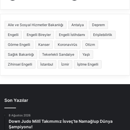
Aile ve Sosyal Hizmetler Bakanlığı
Antalya
Deprem
Engelli
Engelli Bireyler
Engelli İstihdamı
Erişilebilirlik
Görme Engelli
Kanser
Koronavirüs
Otizm
Sağlık Bakanlığı
Tekerlekli Sandalye
Yaşlı
Zihinsel Engelli
İstanbul
İzmir
İşitme Engelli
Son Yazılar
8 Ağustos 2026
Down Judo Millî Takımımız İsveç’te Namağlup Dünya
Şampiyonu!