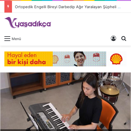
Ortopedik Engelli Bireyi Darbedip Ağır Yaralayan Şüpheli Tutuklandı
Giriş 
A
Menü