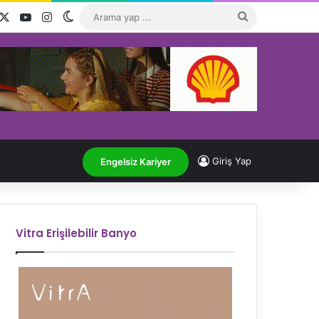
acebook
X
YouTube
Instagram
Dış görünümü değiştir
Arama
yap
...
Giriş Yap
Engelsiz Kariyer
Vitra Erişilebilir Banyo