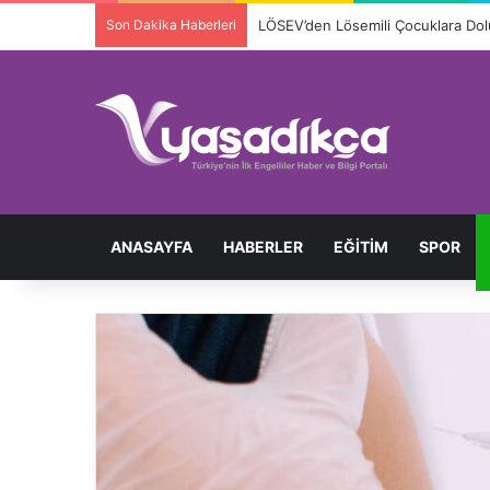
Son Dakika Haberleri
Ortopedik Engelli Bireyi Darbedip 
ANASAYFA
HABERLER
EĞITIM
SPOR