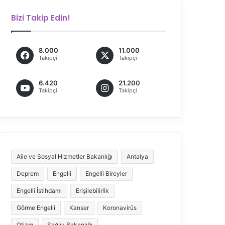
Bizi Takip Edin!
8.000
11.000
Takipçi
Takipçi
6.420
21.200
Takipçi
Takipçi
Aile ve Sosyal Hizmetler Bakanlığı
Antalya
Deprem
Engelli
Engelli Bireyler
Engelli İstihdamı
Erişilebilirlik
Görme Engelli
Kanser
Koronavirüs
Otizm
Sağlık Bakanlığı