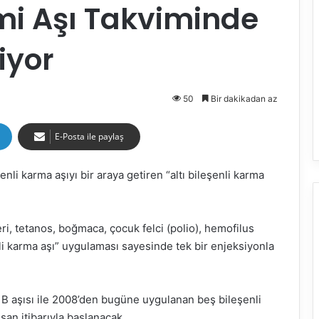
i Aşı Takviminde
iyor
50
Bir dakikadan az
E-Posta ile paylaş
enli karma aşıyı bir araya getiren “altı bileşenli karma
eri, tetanos, boğmaca, çocuk felci (polio), hemofilus
enli karma aşı” uygulaması sayesinde tek bir enjeksiyonla
 B aşısı ile 2008’den bugüne uygulanan beş bileşenli
san itibarıyla başlanacak.