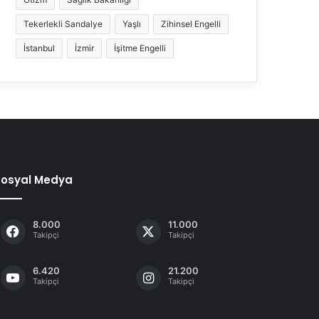
Tekerlekli Sandalye
Yaşlı
Zihinsel Engelli
İstanbul
İzmir
İşitme Engelli
Sosyal Medya
8.000
11.000
Takipçi
Takipçi
6.420
21.200
Takipçi
Takipçi