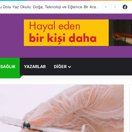
F
Ağır Yaralayan Şüpheli Tutuklandı
SAĞLIK
YAZARLAR
DİĞER