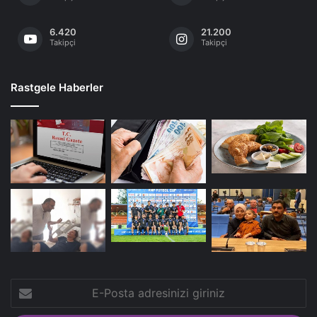
6.420
21.200
Takipçi
Takipçi
Rastgele Haberler
E-
Posta
adresinizi