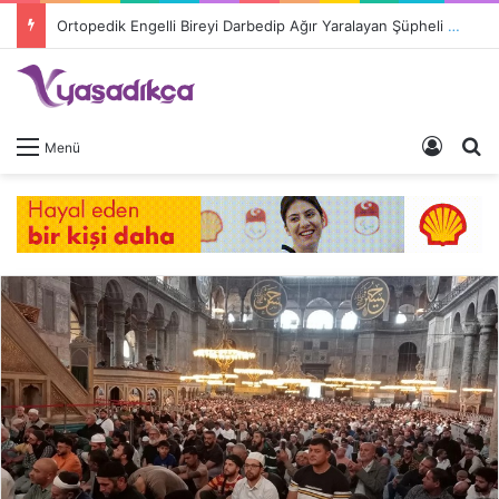
Ortopedik Engelli Bireyi Darbedip Ağır Yaralayan Şüpheli Tutuklandı
Giriş 
A
Menü