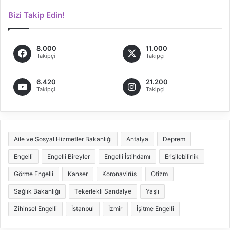
Bizi Takip Edin!
8.000
11.000
Takipçi
Takipçi
6.420
21.200
Takipçi
Takipçi
Aile ve Sosyal Hizmetler Bakanlığı
Antalya
Deprem
Engelli
Engelli Bireyler
Engelli İstihdamı
Erişilebilirlik
Görme Engelli
Kanser
Koronavirüs
Otizm
Sağlık Bakanlığı
Tekerlekli Sandalye
Yaşlı
Zihinsel Engelli
İstanbul
İzmir
İşitme Engelli