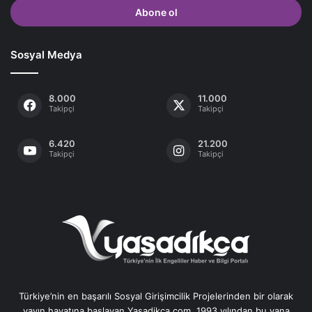
giriniz
Sosyal Medya
8.000
11.000
Takipçi
Takipçi
6.420
21.200
Takipçi
Takipçi
Türkiye’nin en başarılı Sosyal Girişimcilik Projelerinden bir olarak
yayın hayatına başlayan Yasadikca.com, 1993 yılından bu yana