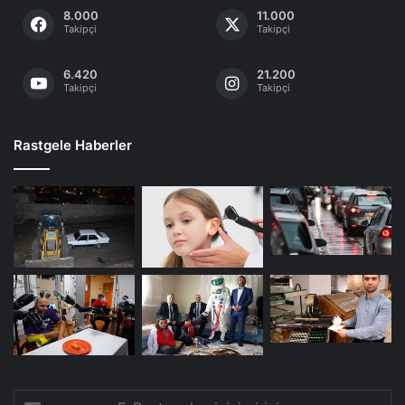
8.000
11.000
Takipçi
Takipçi
6.420
21.200
Takipçi
Takipçi
Rastgele Haberler
E-