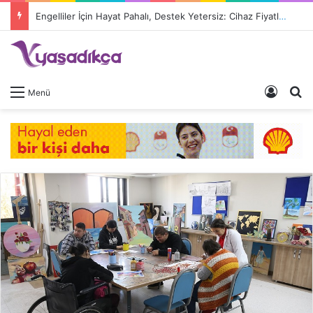
Engelliler İçin Hayat Pahalı, Destek Yetersiz: Cihaz Fiyatları 9 Kat Arttı, Devlet Katkısı Eriyor
Giriş 
A
Menü