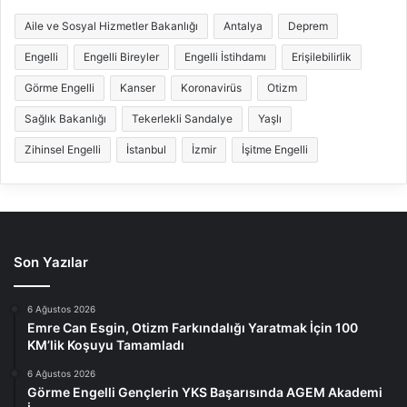
Aile ve Sosyal Hizmetler Bakanlığı
Antalya
Deprem
Engelli
Engelli Bireyler
Engelli İstihdamı
Erişilebilirlik
Görme Engelli
Kanser
Koronavirüs
Otizm
Sağlık Bakanlığı
Tekerlekli Sandalye
Yaşlı
Zihinsel Engelli
İstanbul
İzmir
İşitme Engelli
Son Yazılar
6 Ağustos 2026
Emre Can Esgin, Otizm Farkındalığı Yaratmak İçin 100
KM’lik Koşuyu Tamamladı
6 Ağustos 2026
Görme Engelli Gençlerin YKS Başarısında AGEM Akademi