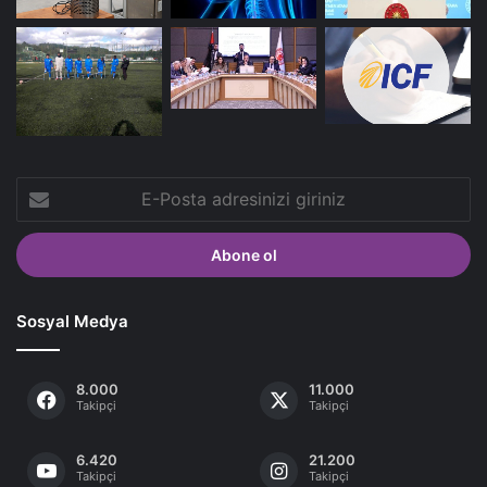
E-
Posta
adresinizi
giriniz
Sosyal Medya
8.000
11.000
Takipçi
Takipçi
6.420
21.200
Takipçi
Takipçi