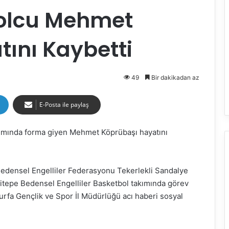
bolcu Mehmet
ını Kaybetti
49
Bir dakikadan az
E-Posta ile paylaş
kımında forma giyen Mehmet Köprübaşı hayatını
. Bedensel Engelliler Federasyonu Tekerlekli Sandalye
itepe Bedensel Engelliler Basketbol takımında görev
urfa Gençlik ve Spor İl Müdürlüğü acı haberi sosyal