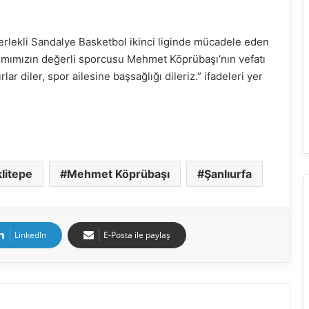
rlekli Sandalye Basketbol ikinci liginde mücadele eden
ımımızın değerli sporcusu Mehmet Köprübaşı’nın vefatı
ar diler, spor ailesine başsağlığı dileriz.” ifadeleri yer
litepe
Mehmet Köprübaşı
Şanlıurfa
LinkedIn
E-Posta ile paylaş