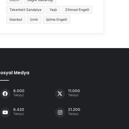
Tekerlekli Sandalye
Yaşlı
Zihinsel Engelli
İstanbul
İzmir
İşitme Engelli
Sosyal Medya
8.000
11.000
Takipçi
Takipçi
6.420
21.200
Takipçi
Takipçi