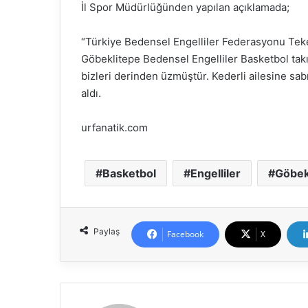
İl Spor Müdürlüğünden yapılan açıklamada;
“Türkiye Bedensel Engelliler Federasyonu Teke
Göbeklitepe Bedensel Engelliler Basketbol tak
bizleri derinden üzmüştür. Kederli ailesine sabırl
aldı.
urfanatik.com
Basketbol
Engelliler
Göbek
Paylaş
Facebook
X