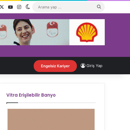
acebook
X
YouTube
Instagram
Dış görünümü değiştir
Arama
yap
...
Giriş Yap
Engelsiz Kariyer
Vitra Erişilebilir Banyo