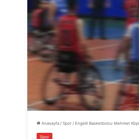
Anasayfa
/
Spor
/
Engelli Basketbolcu Mehmet Köpr
Spor