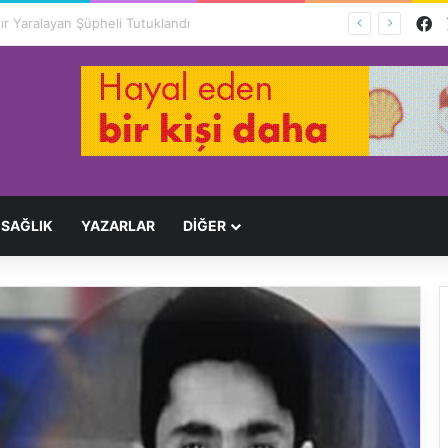
F
Ağır Yaralayan Şüpheli Tutuklandı
SAĞLIK
YAZARLAR
DİĞER