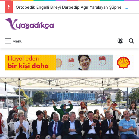
Ortopedik Engelli Bireyi Darbedip Ağır Yaralayan Şüpheli Tutuklandı
Giriş 
A
Menü