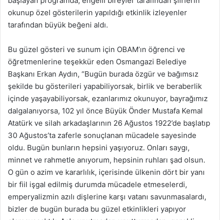
başlayan programda, engelli bireyler tarafından şiirlerin
okunup özel gösterilerin yapıldığı etkinlik izleyenler
tarafından büyük beğeni aldı.
Bu güzel gösteri ve sunum için OBAM’ın öğrenci ve
öğretmenlerine teşekkür eden Osmangazi Belediye
Başkanı Erkan Aydın, “Bugün burada özgür ve bağımsız
şekilde bu gösterileri yapabiliyorsak, birlik ve beraberlik
içinde yaşayabiliyorsak, ezanlarımız okunuyor, bayrağımız
dalgalanıyorsa, 102 yıl önce Büyük Önder Mustafa Kemal
Atatürk ve silah arkadaşlarının 26 Ağustos 1922’de başlatıp
30 Ağustos’ta zaferle sonuçlanan mücadele sayesinde
oldu. Bugün bunların hepsini yaşıyoruz. Onları saygı,
minnet ve rahmetle anıyorum, hepsinin ruhları şad olsun.
O gün o azim ve kararlılık, içerisinde ülkenin dört bir yanı
bir fiil işgal edilmiş durumda mücadele etmeselerdi,
emperyalizmin azılı dişlerine karşı vatanı savunmasalardı,
bizler de bugün burada bu güzel etkinlikleri yapıyor