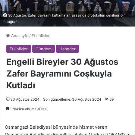
30 Ağustos Zafer Bayramı kutlamaları sırasında protokolün çekilmiş bir
fotoğrafı.
Anasayfa
/
Etkinlikler
Etkinlikler
Gündem
Haberler
Engelli Bireyler 30 Ağustos
Zafer Bayramını Coşkuyla
Kutladı
30 Ağustos 2024
Son güncelleme: 30 Ağustos 2024
69
1 dakika okuma süresi
Osmangazi Belediyesi bünyesinde hizmet veren
Osmangazi Belediyesi Engelliler Bakım Merkezi (OBAM)’da