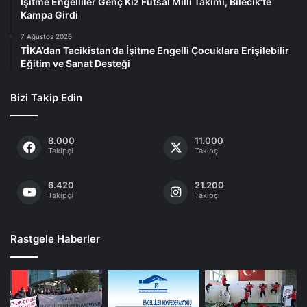
İşitme Engelliler Genç Kız Futsal Milli Takımı, Bilecik’te
Kampa Girdi
7 Ağustos 2026
TİKA’dan Tacikistan’da İşitme Engelli Çocuklara Erişilebilir
Eğitim ve Sanat Desteği
Bizi Takip Edin
8.000
11.000
Takipçi
Takipçi
6.420
21.200
Takipçi
Takipçi
Rastgele Haberler