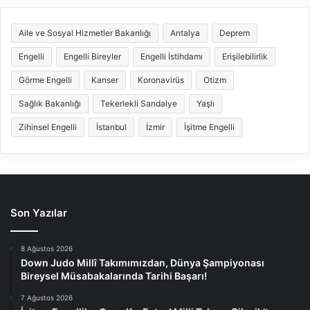
Aile ve Sosyal Hizmetler Bakanlığı
Antalya
Deprem
Engelli
Engelli Bireyler
Engelli İstihdamı
Erişilebilirlik
Görme Engelli
Kanser
Koronavirüs
Otizm
Sağlık Bakanlığı
Tekerlekli Sandalye
Yaşlı
Zihinsel Engelli
İstanbul
İzmir
İşitme Engelli
Son Yazılar
8 Ağustos 2026
Down Judo Millî Takımımızdan, Dünya Şampiyonası
Bireysel Müsabakalarında Tarihi Başarı!
7 Ağustos 2026