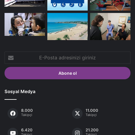
E-
Posta
adresinizi
giriniz
Sosyal Medya
8.000
11.000
Takipçi
Takipçi
6.420
21.200
Takipçi
Takipçi