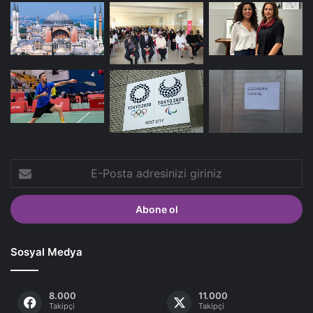
E-
Posta
adresinizi
giriniz
Sosyal Medya
8.000
11.000
Takipçi
Takipçi