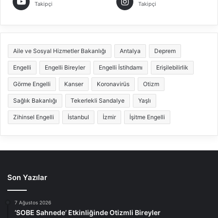
Takipçi
Takipçi
Aile ve Sosyal Hizmetler Bakanlığı
Antalya
Deprem
Engelli
Engelli Bireyler
Engelli İstihdamı
Erişilebilirlik
Görme Engelli
Kanser
Koronavirüs
Otizm
Sağlık Bakanlığı
Tekerlekli Sandalye
Yaşlı
Zihinsel Engelli
İstanbul
İzmir
İşitme Engelli
Son Yazılar
7 Ağustos 2026
‘SOBE Sahnede’ Etkinliğinde Otizmli Bireyler