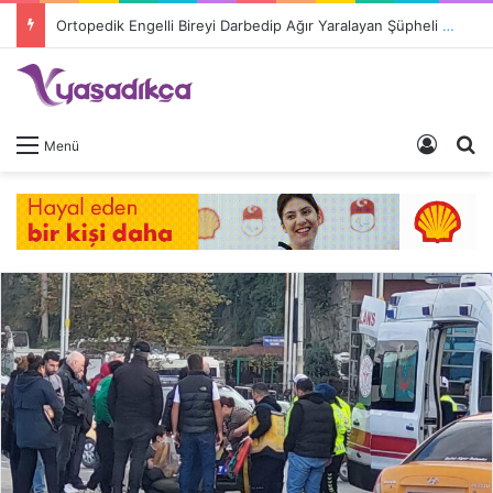
Ortopedik Engelli Bireyi Darbedip Ağır Yaralayan Şüpheli Tutuklandı
Giriş 
A
Menü