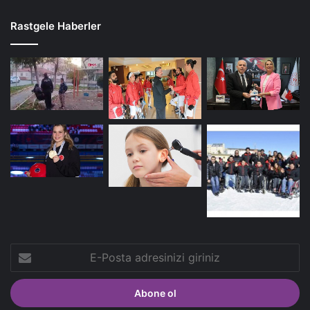
Rastgele Haberler
E-
Posta
adresinizi
giriniz