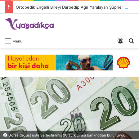
Ortopedik Engelli Bireyi Darbedip Ağır Yaralayan Şüpheli Tutuklandı
Giriş 
A
Menü
Görselde, üst üste yerleştirilmiş 20 Türk Lirası banknotları bulunuyor.