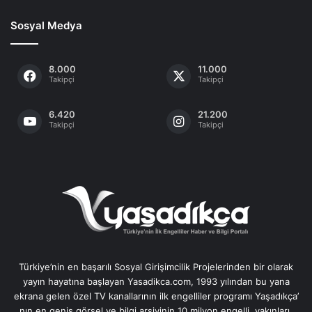
Sosyal Medya
8.000
11.000
Takipçi
Takipçi
6.420
21.200
Takipçi
Takipçi
Türkiye’nin en başarılı Sosyal Girişimcilik Projelerinden bir olarak
yayın hayatına başlayan Yasadikca.com, 1993 yılından bu yana
ekrana gelen özel TV kanallarının ilk engelliler programı Yaşadıkça’
nın en geniş görsel ve bilgi arşivinin 10 milyon engelli, yakınları,