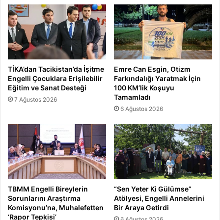
TİKA’dan Tacikistan’da İşitme
Emre Can Esgin, Otizm
Engelli Çocuklara Erişilebilir
Farkındalığı Yaratmak İçin
Eğitim ve Sanat Desteği
100 KM’lik Koşuyu
Tamamladı
7 Ağustos 2026
6 Ağustos 2026
TBMM Engelli Bireylerin
“Sen Yeter Ki Gülümse”
Sorunlarını Araştırma
Atölyesi, Engelli Annelerini
Komisyonu’na, Muhalefetten
Bir Araya Getirdi
‘Rapor Tepkisi’
6 Ağustos 2026