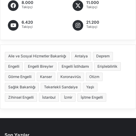
8.000
11.000
Takipçi
Takipçi
6.420
21.200
Takipçi
Takipçi
Aile ve Sosyal Hizmetler Bakanlığı
Antalya
Deprem
Engelli
Engelli Bireyler
Engelli İstihdamı
Erişilebilirlik
Görme Engelli
Kanser
Koronavirüs
Otizm
Sağlık Bakanlığı
Tekerlekli Sandalye
Yaşlı
Zihinsel Engelli
İstanbul
İzmir
İşitme Engelli
Son Yazılar