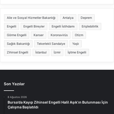
Aile ve Sosyal Hizmetler Bakanlığı
Antalya
Deprem
Engelli
Engelli Bireyler
Engelli İstihdamı
Erişilebilirlik
Görme Engelli
Kanser
Koronavirüs
Otizm
Sağlık Bakanlığı
Tekerlekli Sandalye
Yaşlı
Zihinsel Engelli
İstanbul
İzmir
İşitme Engelli
Son Yazılar
8 Ağustos 2026
Bursa’da Kayıp Zihinsel Engelli Halil Aşık’ın Bulunması İçin
Çalışma Başlatıldı