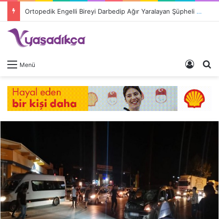
Ortopedik Engelli Bireyi Darbedip Ağır Yaralayan Şüpheli Tutuklandı
Giriş 
A
Menü