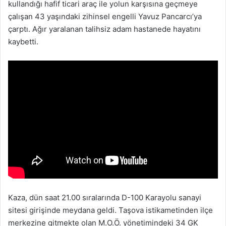
kullandığı hafif ticari araç ile yolun karşısına geçmeye
çalışan 43 yaşındaki zihinsel engelli Yavuz Pancarcı’ya
çarptı. Ağır yaralanan talihsiz adam hastanede hayatını
kaybetti.
Kaza, dün saat 21.00 sıralarında D-100 Karayolu sanayi
sitesi girişinde meydana geldi. Taşova istikametinden ilçe
merkezine gitmekte olan M.O.Ö. yönetimindeki 34 GK