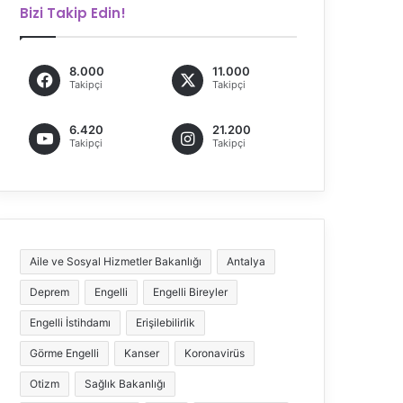
Bizi Takip Edin!
8.000
11.000
Takipçi
Takipçi
6.420
21.200
Takipçi
Takipçi
Aile ve Sosyal Hizmetler Bakanlığı
Antalya
Deprem
Engelli
Engelli Bireyler
Engelli İstihdamı
Erişilebilirlik
Görme Engelli
Kanser
Koronavirüs
Otizm
Sağlık Bakanlığı