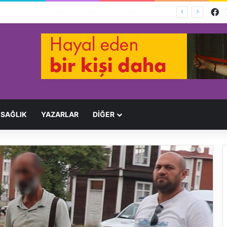
F
Engelliler İçin Hayat Pahalı, Destek Yetersiz: Cihaz Fiyatları 9 Kat Arttı, Devlet Katkısı Eriyor
SAĞLIK
YAZARLAR
DİĞER