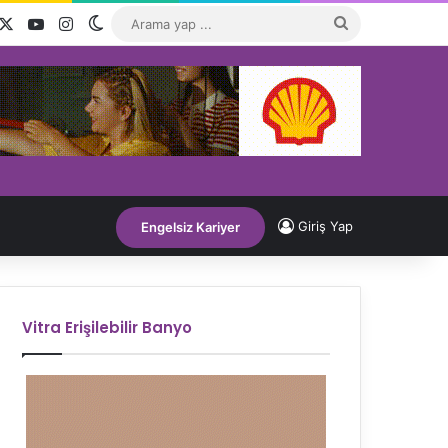
acebook
X
YouTube
Instagram
Dış görünümü değiştir
Arama
yap
...
Giriş Yap
Engelsiz Kariyer
Vitra Erişilebilir Banyo