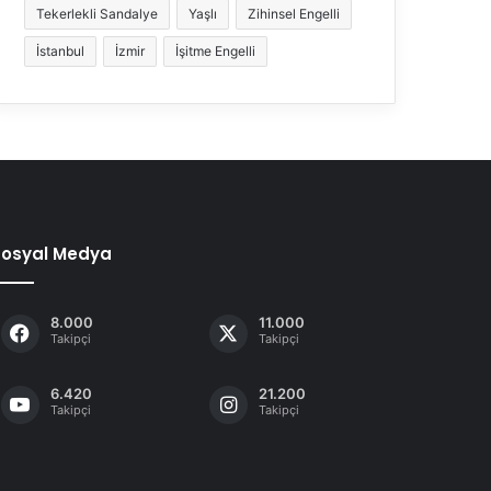
Tekerlekli Sandalye
Yaşlı
Zihinsel Engelli
İstanbul
İzmir
İşitme Engelli
Sosyal Medya
8.000
11.000
Takipçi
Takipçi
6.420
21.200
Takipçi
Takipçi