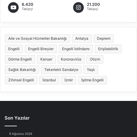
6.420
21.200
Takipçi
Takipçi
Aile ve Sosyal Hizmetler Bakanlığı
Antalya
Deprem
Engelli
Engelli Bireyler
Engelli İstihdamı
Erişilebilirlik
Görme Engelli
Kanser
Koronavirüs
Otizm
Sağlık Bakanlığı
Tekerlekli Sandalye
Yaşlı
Zihinsel Engelli
İstanbul
İzmir
İşitme Engelli
Son Yazılar
9 Ağustos 2026