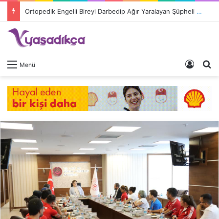
Ortopedik Engelli Bireyi Darbedip Ağır Yaralayan Şüpheli Tutuklandı
Giriş 
A
Menü