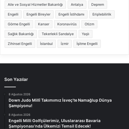
Aile ve Sosyal Hizmetler Bakanlığı
Antalya
Deprem
Engelli
Engelli Bireyler
Engelli İstihdamı
Erişilebilirlik
Görme Engelli
Kanser
Koronavirüs
Otizm
Sağlık Bakanlığı
Tekerlekli Sandalye
Yaşlı
Zihinsel Engelli
İstanbul
İzmir
İşitme Engelli
Son Yazılar
8 Ağustos 2026
Down Judo Millî Takımımız İsveç’te Namağlup Dünya
Şampiyonu!
8 Ağustos 2026
Engelli Milli Golfçülerimiz, Uluslararası Bavaria
Şampiyonası’nda Ülkemizi Temsil Edecek!