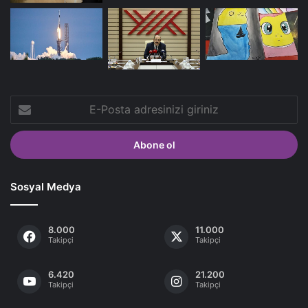
E-
Posta
adresinizi
giriniz
Sosyal Medya
8.000
11.000
Takipçi
Takipçi
6.420
21.200
Takipçi
Takipçi