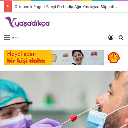
Ortopedik Engelli Bireyi Darbedip Ağır Yaralayan Şüpheli Tutuklandı
Giriş 
A
Menü