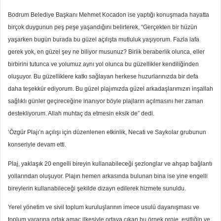
Bodrum Belediye Başkanı Mehmet Kocadon ise yaptığı konuşmada hayatta
birçok duygunun peş peşe yaşandığını belirterek, “Gerçekten bir hüzün
yaşarken bugün burada bu güzel açılışta mutluluk yaşıyorum. Fazla lafa
gerek yok, en güzel şey ne biliyor musunuz? Birlik beraberlik olunca, eller
birbirini tutunca ve yolumuz aynı yol olunca bu güzellikler kendiliğinden
oluşuyor. Bu güzelliklere katkı sağlayan herkese huzurlarınızda bir defa
daha teşekkür ediyorum. Bu güzel plajımızda güzel arkadaşlarımızın inşallah
sağlıklı günler geçireceğine inanıyor böyle plajların açılmasını her zaman
destekliyorum. Allah muhtaç da etmesin eksik de” dedi.
‘Özgür Plajı’n açılışı için düzenlenen etkinlik, Necati ve Saykolar grubunun
konseriyle devam etti.
Plaj, yaklaşık 20 engelli bireyin kullanabileceği şezlonglar ve ahşap bağlantı
yollarından oluşuyor. Plajın hemen arkasında bulunan bina ise yine engelli
bireylerin kullanabileceği şekilde dizayn edilerek hizmete sunuldu.
Yerel yönetim ve sivil toplum kuruluşlarının imece usulü dayanışması ve
toplum yararına ortak amaç ilkesiyle ortaya çıkan bu örnek proje, eşitliğin ve