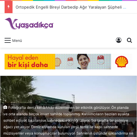
Ortopedik Engelli Bireyi Darbedip Ağır Yaralayan Şüpheli Tutuklandı
Giriş 
A
Menü
Fotoğrafta deniz kenarında düzenlenen bir etkinlik görülüyor. Ön planda
ve orta alanda birçok insan sahilde toplanmış. Katılımcıların bazıları ayakta
sohbet ediyor, bazıları ise sahnedeki etkinliği izliyor. Sol tarafta bir palmiye
ağacı yer alıyor. Deniz kıyısında kurulan yeşil tente ile kaplı sahnede
müzisyenler veya konuşmacılar bulunuyor. Sahnenin üstünde ışıklandırma ve