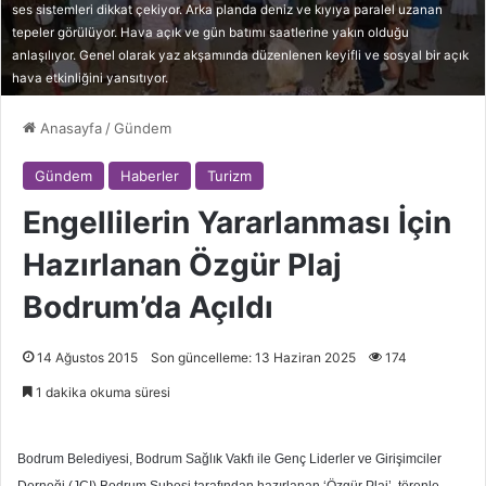
ses sistemleri dikkat çekiyor. Arka planda deniz ve kıyıya paralel uzanan
tepeler görülüyor. Hava açık ve gün batımı saatlerine yakın olduğu
anlaşılıyor. Genel olarak yaz akşamında düzenlenen keyifli ve sosyal bir açık
hava etkinliğini yansıtıyor.
Anasayfa
/
Gündem
Gündem
Haberler
Turizm
Engellilerin Yararlanması İçin
Hazırlanan Özgür Plaj
Bodrum’da Açıldı
14 Ağustos 2015
Son güncelleme: 13 Haziran 2025
174
1 dakika okuma süresi
Bodrum Belediyesi, Bodrum Sağlık Vakfı ile Genç Liderler ve Girişimciler
Derneği (JCI) Bodrum Şubesi tarafından hazırlanan ‘Özgür Plaj’, törenle