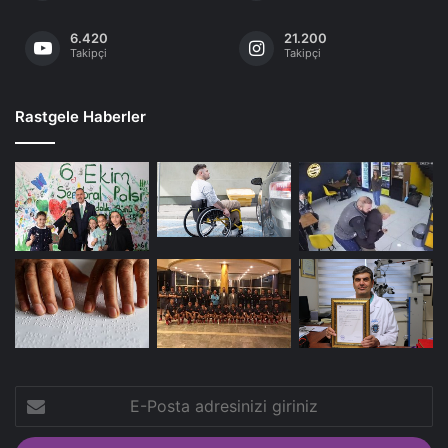
6.420
21.200
Takipçi
Takipçi
Rastgele Haberler
E-
Posta
adresinizi