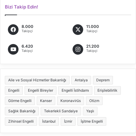
Bizi Takip Edin!
8.000
11.000
Takipçi
Takipçi
6.420
21.200
Takipçi
Takipçi
Aile ve Sosyal Hizmetler Bakanlığı
Antalya
Deprem
Engelli
Engelli Bireyler
Engelli İstihdamı
Erişilebilirlik
Görme Engelli
Kanser
Koronavirüs
Otizm
Sağlık Bakanlığı
Tekerlekli Sandalye
Yaşlı
Zihinsel Engelli
İstanbul
İzmir
İşitme Engelli