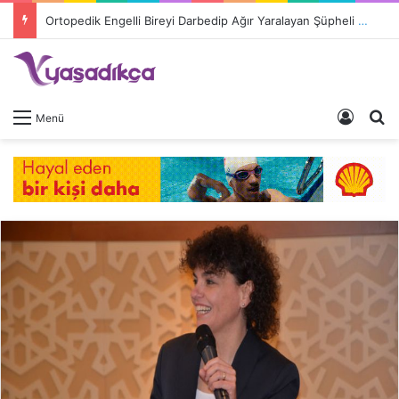
Ortopedik Engelli Bireyi Darbedip Ağır Yaralayan Şüpheli Tutuklandı
Giriş 
A
Menü