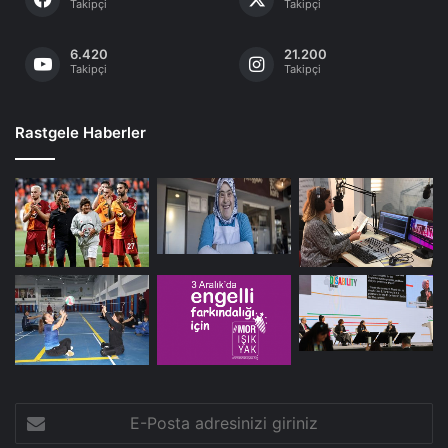
Takipçi
Takipçi
6.420
21.200
Takipçi
Takipçi
Rastgele Haberler
E-
Posta