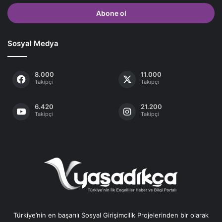
adresinizi
giriniz
Sosyal Medya
8.000
11.000
Takipçi
Takipçi
6.420
21.200
Takipçi
Takipçi
Türkiye’nin en başarılı Sosyal Girişimcilik Projelerinden bir olarak