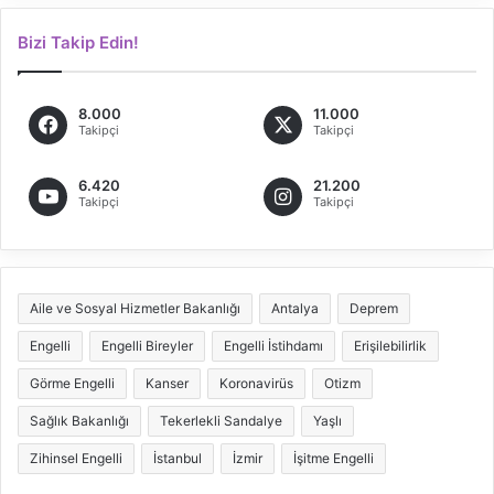
Bizi Takip Edin!
8.000
11.000
Takipçi
Takipçi
6.420
21.200
Takipçi
Takipçi
Aile ve Sosyal Hizmetler Bakanlığı
Antalya
Deprem
Engelli
Engelli Bireyler
Engelli İstihdamı
Erişilebilirlik
Görme Engelli
Kanser
Koronavirüs
Otizm
Sağlık Bakanlığı
Tekerlekli Sandalye
Yaşlı
Zihinsel Engelli
İstanbul
İzmir
İşitme Engelli