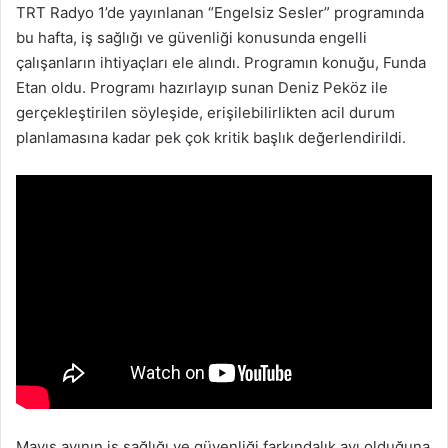
TRT Radyo 1’de yayınlanan “Engelsiz Sesler” programında
bu hafta, iş sağlığı ve güvenliği konusunda engelli
çalışanların ihtiyaçları ele alındı. Programın konuğu, Funda
Etan oldu. Programı hazırlayıp sunan Deniz Peköz ile
gerçekleştirilen söyleşide, erişilebilirlikten acil durum
planlamasına kadar pek çok kritik başlık değerlendirildi.
Mayıs ayının iş sağlığı ve güvenliği farkındalık ayı olduğuna