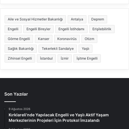
Aile ve Sosyal Hizmetler Bakanlığı
Antalya
Deprem
Engelli
Engelli Bireyler
Engelli İstihdamı
Erişilebilirlik
Görme Engelli
Kanser
Koronavirüs
Otizm
Sağlık Bakanlığı
Tekerlekli Sandalye
Yaşlı
Zihinsel Engelli
İstanbul
İzmir
İşitme Engelli
Son Yazılar
9 Ağustos 2026
Kırklareli’nde Yapılacak Engelli ve Yaşlı Aktif Yaşam
Merkezlerinin Projeleri İçin Protokol İmzalandı