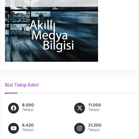
Bizi Takip Edin!
8.000
11.000
Takipçi
Takipçi
6.420
21.200
Takipçi
Takipçi