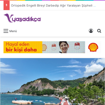
Ortopedik Engelli Bireyi Darbedip Ağır Yaralayan Şüpheli Tutuklandı
Giriş 
A
Menü