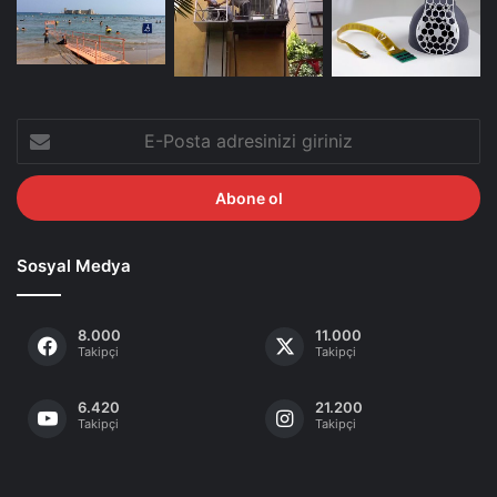
E-
Posta
adresinizi
giriniz
Sosyal Medya
8.000
11.000
Takipçi
Takipçi
6.420
21.200
Takipçi
Takipçi