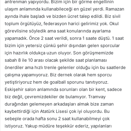
antrenman yapıyordu. Bizim için bir görme engellinin
ulaşım anlamında kullanabileceği en güzel yerdi. Ramazan
ayında ihale başladı ve bizden ücret talep edildi. Biz sivil
toplum örgütüyüz, federasyon harici gelirimiz yok. Okul
görevlisine söyledik ama saat konularında ayarlama
yapamadık. Önce 2 saat verildi, sonra 1 saate düştü. 1 saat
bizim için yetersiz çünkü şehir dışından gelen sporcular
için hazırlık oldukça uzun oluyor. Son görüşmemizde
sabah 8 ile 10 arası olacak şekilde saat planlaması
önerdiler ama hızlı trenle gelenler olduğu için bu saatlerde
çalışma yapamıyoruz. Biz dernek olarak hem sporcu
yetiştiriyoruz hem de goalball sporunu tanıtıyoruz.
Eskişehir salon anlamında sorunları olan bir kent, sadece
biz değil, çevremizdekiler de bulamıyor. Tramvay
durağından gelemeyen arkadaşları almak bize zaman
kaybettirdiği için Atatürk Lisesi çok iyi oluyordu. Bu
sebeple orada hafta sonu 2 saat kullanabilmeyi çok
istiyoruz. Yakup müdüre teşekkür ederiz, yapılanları