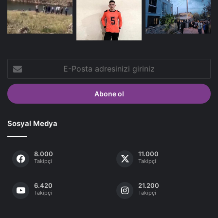
E-
Posta
adresinizi
giriniz
Sosyal Medya
8.000
11.000
Takipçi
Takipçi
6.420
21.200
Takipçi
Takipçi