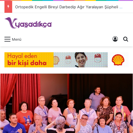
Ortopedik Engelli Bireyi Darbedip Ağır Yaralayan Şüpheli Tutuklandı
Giriş 
A
Menü