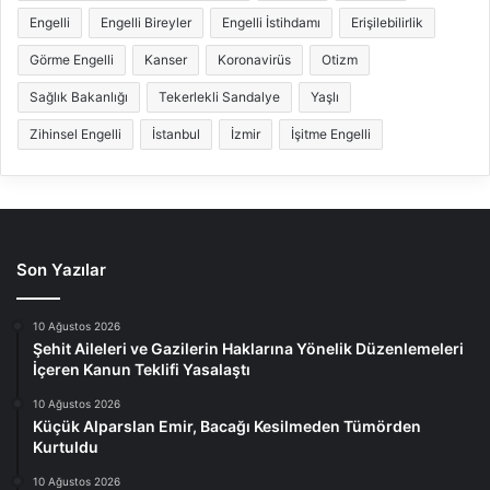
Engelli
Engelli Bireyler
Engelli İstihdamı
Erişilebilirlik
Görme Engelli
Kanser
Koronavirüs
Otizm
Sağlık Bakanlığı
Tekerlekli Sandalye
Yaşlı
Zihinsel Engelli
İstanbul
İzmir
İşitme Engelli
Son Yazılar
10 Ağustos 2026
Şehit Aileleri ve Gazilerin Haklarına Yönelik Düzenlemeleri
İçeren Kanun Teklifi Yasalaştı
10 Ağustos 2026
Küçük Alparslan Emir, Bacağı Kesilmeden Tümörden
Kurtuldu
10 Ağustos 2026