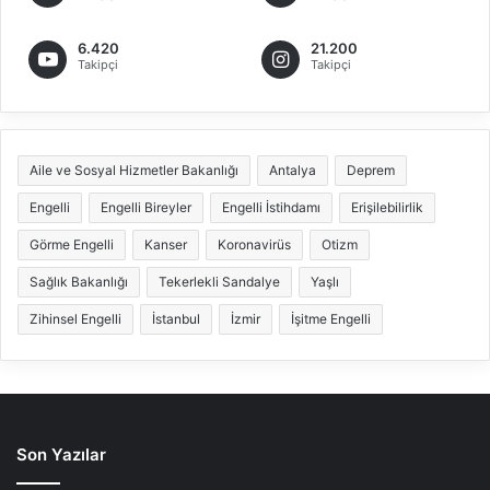
6.420
21.200
Takipçi
Takipçi
Aile ve Sosyal Hizmetler Bakanlığı
Antalya
Deprem
Engelli
Engelli Bireyler
Engelli İstihdamı
Erişilebilirlik
Görme Engelli
Kanser
Koronavirüs
Otizm
Sağlık Bakanlığı
Tekerlekli Sandalye
Yaşlı
Zihinsel Engelli
İstanbul
İzmir
İşitme Engelli
Son Yazılar