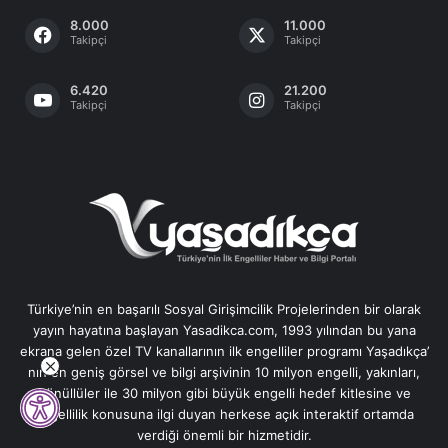
8.000
11.000
Takipçi
Takipçi
6.420
21.200
Takipçi
Takipçi
Türkiye’nin en başarılı Sosyal Girişimcilik Projelerinden bir olarak
yayın hayatına başlayan Yasadikca.com, 1993 yılından bu yana
ekrana gelen özel TV kanallarının ilk engelliler programı Yaşadıkça’
nın en geniş görsel ve bilgi arşivinin 10 milyon engelli, yakınları,
gönüllüler ile 30 milyon gibi büyük engelli hedef kitlesine ve
engellilik konusuna ilgi duyan herkese açık interaktif ortamda
verdiği önemli bir hizmetidir.