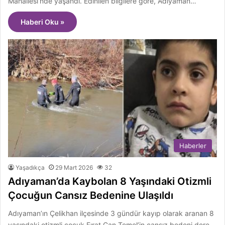
Mahallesi’nde yaşandı. Edinilen bilgilere göre, Adıyaman…
Haberi Oku »
Haberler
Yaşadıkça
29 Mart 2026
32
Adıyaman’da Kaybolan 8 Yaşındaki Otizmli
Çocuğun Cansız Bedenine Ulaşıldı
Adıyaman’ın Çelikhan ilçesinde 3 gündür kayıp olarak aranan 8
yaşındaki otizmli çocuk Fırat Can Temel’in cansız bedeni dere