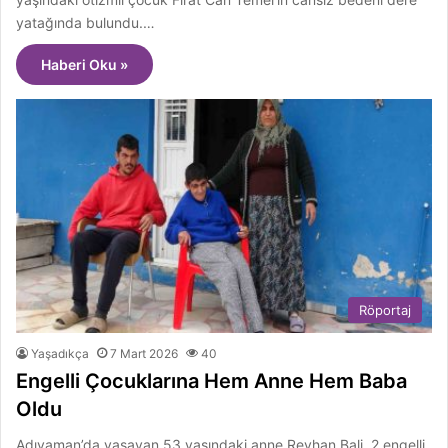
yatağında bulundu.…
Haberi Oku »
Röportaj
Yaşadıkça
7 Mart 2026
40
Engelli Çocuklarına Hem Anne Hem Baba
Oldu
Adıyaman’da yaşayan 53 yaşındaki anne Reyhan Bali, 2 engelli