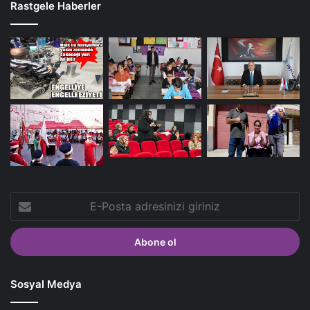
Rastgele Haberler
E-
Posta
adresinizi
giriniz
Sosyal Medya