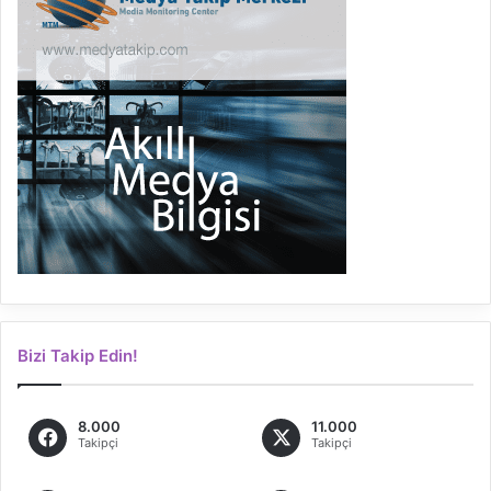
Bizi Takip Edin!
8.000
11.000
Takipçi
Takipçi