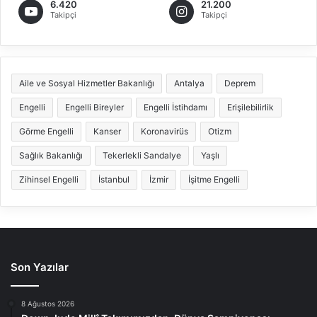
6.420
21.200
Takipçi
Takipçi
Aile ve Sosyal Hizmetler Bakanlığı
Antalya
Deprem
Engelli
Engelli Bireyler
Engelli İstihdamı
Erişilebilirlik
Görme Engelli
Kanser
Koronavirüs
Otizm
Sağlık Bakanlığı
Tekerlekli Sandalye
Yaşlı
Zihinsel Engelli
İstanbul
İzmir
İşitme Engelli
Son Yazılar
8 Ağustos 2026