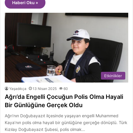
Haberi Oku »
Etkinlikler
Yaşadıkça
13 Nisan 2025
60
Ağrı’da Engelli Çocuğun Polis Olma Hayali
Bir Günlüğüne Gerçek Oldu
Ağrı’nın Doğubayazıt ilçesinde yaşayan engelli Muhammed
Kaya’nın polis olma hayali bir günlüğüne gerçeğe dönüştü. Türk
Kızılay Doğubayazıt Şubesi, polis olmak…