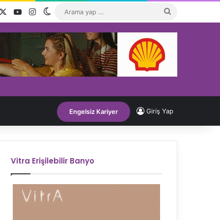
acebook
X
YouTube
Instagram
Dış görünümü değiştir
Arama
yap
...
Giriş Yap
Engelsiz Kariyer
Vitra Erişilebilir Banyo