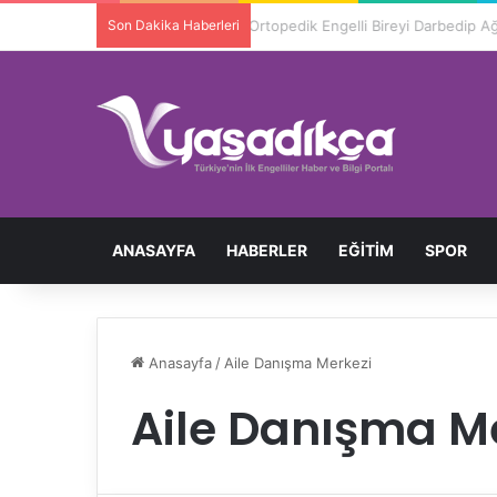
Son Dakika Haberleri
Ortopedik Engelli Bireyi Darbedip 
ANASAYFA
HABERLER
EĞITIM
SPOR
Anasayfa
/
Aile Danışma Merkezi
Aile Danışma M