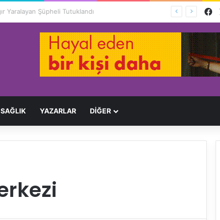
F
Ağır Yaralayan Şüpheli Tutuklandı
SAĞLIK
YAZARLAR
DİĞER
erkezi