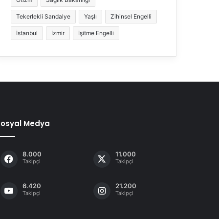
Tekerlekli Sandalye
Yaşlı
Zihinsel Engelli
İstanbul
İzmir
İşitme Engelli
Sosyal Medya
8.000
11.000
Takipçi
Takipçi
6.420
21.200
Takipçi
Takipçi