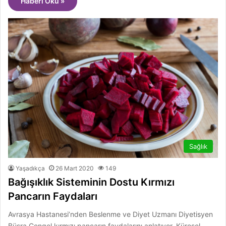
Haberi Oku »
Sağlık
Yaşadıkça
26 Mart 2020
149
Bağışıklık Sisteminin Dostu Kırmızı
Pancarın Faydaları
Avrasya Hastanesi’nden Beslenme ve Diyet Uzmanı Diyetisyen
Büşra Çengel kırmızı pancarın faydalarını anlatıyor. Küresel