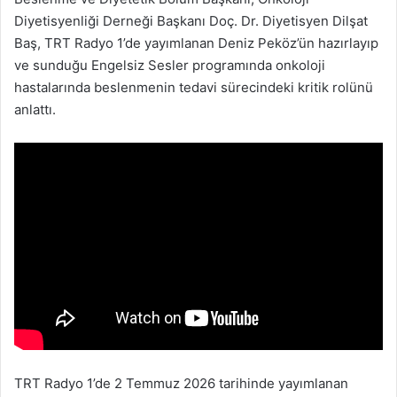
Diyetisyenliği Derneği Başkanı Doç. Dr. Diyetisyen Dilşat
Baş, TRT Radyo 1’de yayımlanan Deniz Peköz’ün hazırlayıp
ve sunduğu Engelsiz Sesler programında onkoloji
hastalarında beslenmenin tedavi sürecindeki kritik rolünü
anlattı.
TRT Radyo 1’de 2 Temmuz 2026 tarihinde yayımlanan