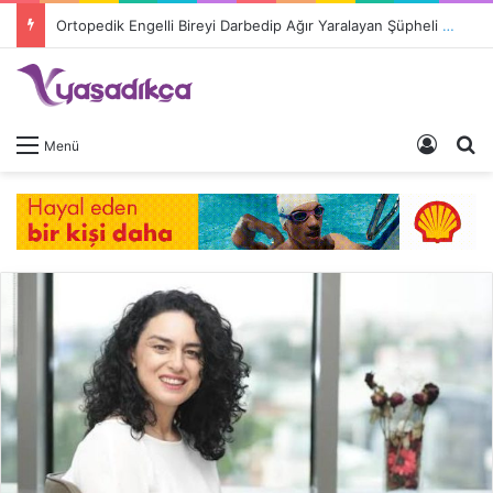
Ortopedik Engelli Bireyi Darbedip Ağır Yaralayan Şüpheli Tutuklandı
Giriş 
A
Menü