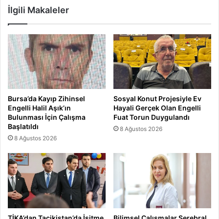
İlgili Makaleler
Bursa’da Kayıp Zihinsel
Sosyal Konut Projesiyle Ev
Engelli Halil Aşık’ın
Hayali Gerçek Olan Engelli
Bulunması İçin Çalışma
Fuat Torun Duygulandı
Başlatıldı
8 Ağustos 2026
8 Ağustos 2026
TİKA’dan Tacikistan’da İşitme
Bilimsel Çalışmalar Serebral