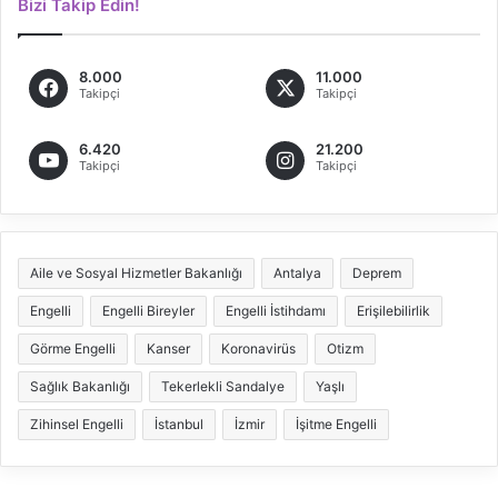
Bizi Takip Edin!
8.000
11.000
Takipçi
Takipçi
6.420
21.200
Takipçi
Takipçi
Aile ve Sosyal Hizmetler Bakanlığı
Antalya
Deprem
Engelli
Engelli Bireyler
Engelli İstihdamı
Erişilebilirlik
Görme Engelli
Kanser
Koronavirüs
Otizm
Sağlık Bakanlığı
Tekerlekli Sandalye
Yaşlı
Zihinsel Engelli
İstanbul
İzmir
İşitme Engelli