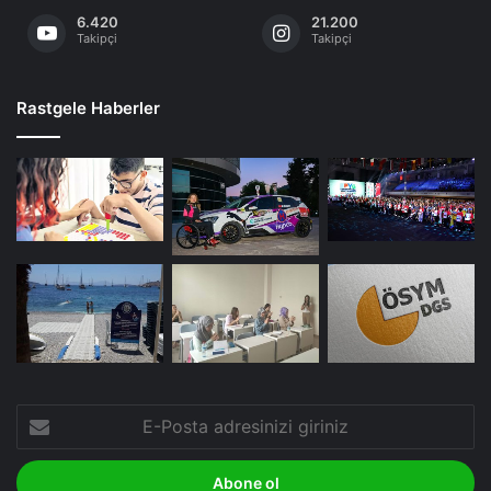
6.420
21.200
Takipçi
Takipçi
Rastgele Haberler
E-
Posta
adresinizi
giriniz