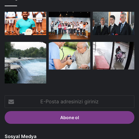
E-
Posta
adresinizi
giriniz
Sosyal Medya