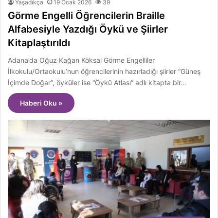
Yaşadıkça
19 Ocak 2026
39
Görme Engelli Öğrencilerin Braille
Alfabesiyle Yazdığı Öykü ve Şiirler
Kitaplaştırıldı
Adana’da Oğuz Kağan Köksal Görme Engelliler
İlkokulu/Ortaokulu’nun öğrencilerinin hazırladığı şiirler “Güneş
İçimde Doğar”, öyküler ise “Öykü Atlası” adlı kitapta bir…
Haberi Oku »