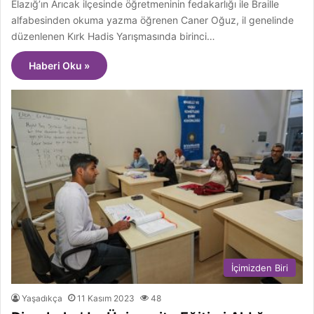
Elazığ’ın Arıcak ilçesinde öğretmeninin fedakarlığı ile Braille
alfabesinden okuma yazma öğrenen Caner Oğuz, il genelinde
düzenlenen Kırk Hadis Yarışmasında birinci…
Haberi Oku »
İçimizden Biri
Yaşadıkça
11 Kasım 2023
48