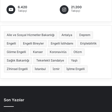
6.420
21.200
Takipçi
Takipçi
Aile ve Sosyal Hizmetler Bakanlığı
Antalya
Deprem
Engelli
Engelli Bireyler
Engelli İstihdamı
Erişilebilirlik
Görme Engelli
Kanser
Koronavirüs
Otizm
Sağlık Bakanlığı
Tekerlekli Sandalye
Yaşlı
Zihinsel Engelli
İstanbul
İzmir
İşitme Engelli
Son Yazılar