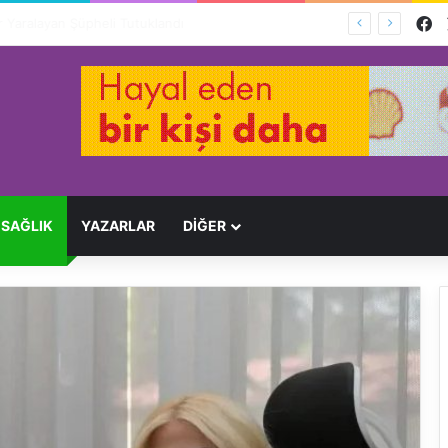
F
Ağır Yaralayan Şüpheli Tutuklandı
SAĞLIK
YAZARLAR
DİĞER