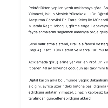
Rektörlükten yapılan yazılı açıklamaya göre, Sağ
Yılmazel, İskilip Meslek Yüksekokulu Dr. Öğret
Araştırma Görevlisi Dr. Emre Keleş ile Mühendi
Mustafa Reşit Haboğlu, görme engelli ebeveynl
faydalanmalarını sağlamak amacıyla proje gelişt
Sesli hatırlatma sistemi, Braille alfabesi desteği
Çağı Aşı Kartı, Türk Patent ve Marka Kurumu tar
Açıklamada görüşlerine yer verilen Prof. Dr. Yı
itibaren 48 ay boyunca çocuğun aşı takvimini taki
Dijital kartın arka bölümünde Sağlık Bakanlığını
aldığını, ayrıca üzerindeki butona basıldığında 
edildiğini anlatan Yılmazel, cihazın kablosuz ba
tarafından güncellenebildiğini aktardı.