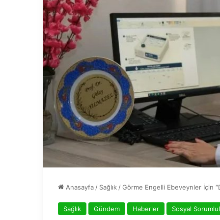
Anasayfa
/
Sağlık
/
Görme Engelli Ebeveynler İçin “Di
Sağlık
Gündem
Haberler
Sosyal Sorumlu