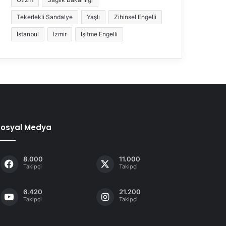
Tekerlekli Sandalye
Yaşlı
Zihinsel Engelli
İstanbul
İzmir
İşitme Engelli
Sosyal Medya
8.000
11.000
Takipçi
Takipçi
6.420
21.200
Takipçi
Takipçi