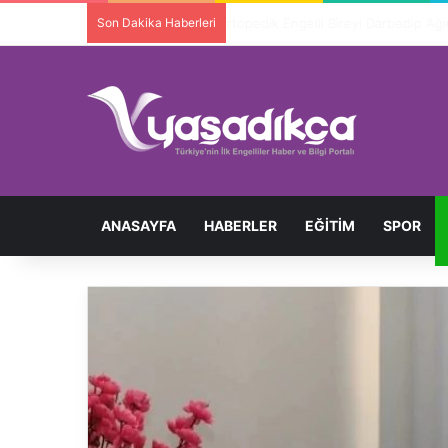
Son Dakika Haberleri
Ortopedik Engelli Bireyi Darbedip 
ANASAYFA
HABERLER
EĞITIM
SPOR