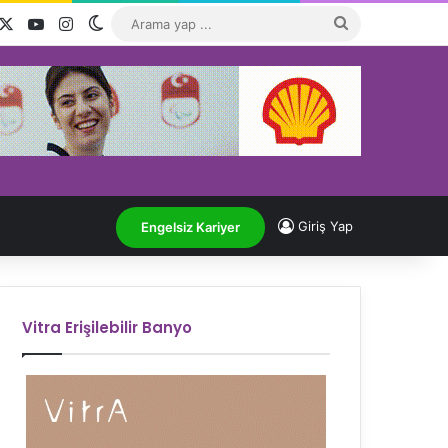
acebook
X
YouTube
Instagram
Dış görünümü değiştir
Arama
yap
...
Giriş Yap
Engelsiz Kariyer
Vitra Erişilebilir Banyo