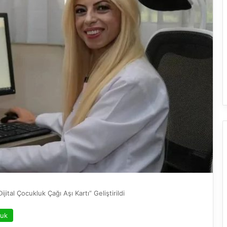
jital Çocukluk Çağı Aşı Kartı” Geliştirildi
luk