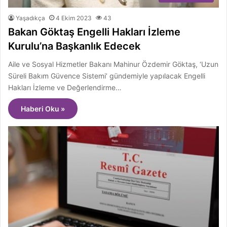
Yaşadıkça
4 Ekim 2023
43
Bakan Göktaş Engelli Hakları İzleme
Kurulu’na Başkanlık Edecek
Aile ve Sosyal Hizmetler Bakanı Mahinur Özdemir Göktaş, ‘Uzun
Süreli Bakım Güvence Sistemi’ gündemiyle yapılacak Engelli
Hakları İzleme ve Değerlendirme…
Haberi Oku »