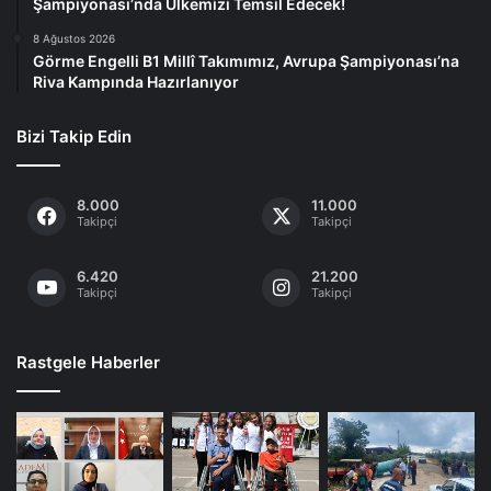
Şampiyonası’nda Ülkemizi Temsil Edecek!
8 Ağustos 2026
Görme Engelli B1 Millî Takımımız, Avrupa Şampiyonası’na
Riva Kampında Hazırlanıyor
Bizi Takip Edin
8.000
11.000
Takipçi
Takipçi
6.420
21.200
Takipçi
Takipçi
Rastgele Haberler