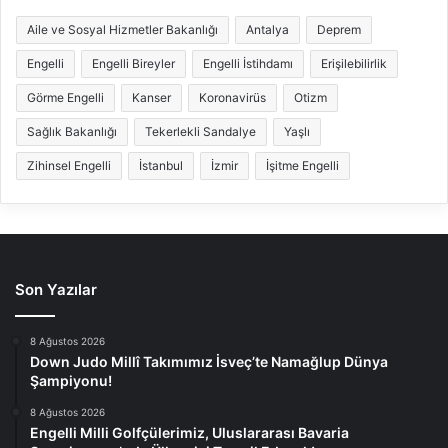
Aile ve Sosyal Hizmetler Bakanlığı
Antalya
Deprem
Engelli
Engelli Bireyler
Engelli İstihdamı
Erişilebilirlik
Görme Engelli
Kanser
Koronavirüs
Otizm
Sağlık Bakanlığı
Tekerlekli Sandalye
Yaşlı
Zihinsel Engelli
İstanbul
İzmir
İşitme Engelli
Son Yazılar
8 Ağustos 2026
Down Judo Millî Takımımız İsveç’te Namağlup Dünya
Şampiyonu!
8 Ağustos 2026
Engelli Milli Golfçülerimiz, Uluslararası Bavaria