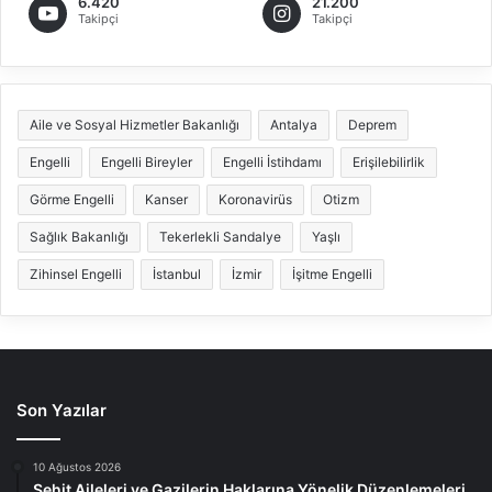
6.420
21.200
Takipçi
Takipçi
Aile ve Sosyal Hizmetler Bakanlığı
Antalya
Deprem
Engelli
Engelli Bireyler
Engelli İstihdamı
Erişilebilirlik
Görme Engelli
Kanser
Koronavirüs
Otizm
Sağlık Bakanlığı
Tekerlekli Sandalye
Yaşlı
Zihinsel Engelli
İstanbul
İzmir
İşitme Engelli
Son Yazılar
10 Ağustos 2026
Şehit Aileleri ve Gazilerin Haklarına Yönelik Düzenlemeleri