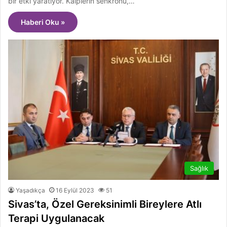
bir etki yaratıyor. Kalplerin senkronu,…
Haberi Oku »
Sağlık
Yaşadıkça
16 Eylül 2023
51
Sivas’ta, Özel Gereksinimli Bireylere Atlı
Terapi Uygulanacak