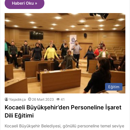
Haberi Oku »
Eğitim
Yaşadıkça
26 Mart 2023
41
Kocaeli Büyükşehir’den Personeline İşaret
Dili Eğitimi
Kocaeli Büyükşehir Belediyesi, gönüllü personeline temel seviye