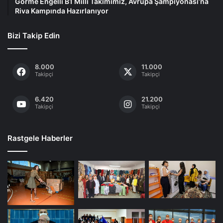
Görme Engelli B1 Millî Takımımız, Avrupa Şampiyonası’na
Riva Kampında Hazırlanıyor
Bizi Takip Edin
8.000
11.000
Takipçi
Takipçi
6.420
21.200
Takipçi
Takipçi
Rastgele Haberler