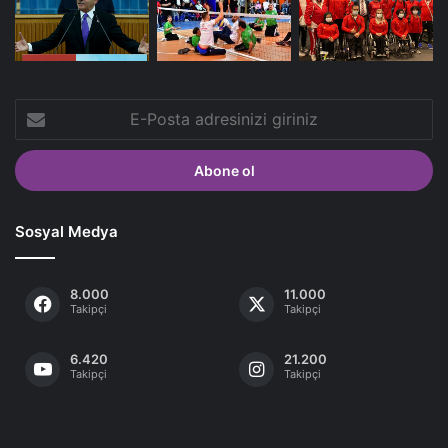
E-
Posta
adresinizi
giriniz
Sosyal Medya
8.000
11.000
Takipçi
Takipçi
6.420
21.200
Takipçi
Takipçi