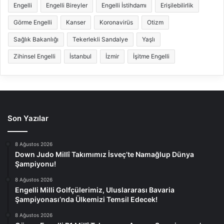
Engelli
Engelli Bireyler
Engelli İstihdamı
Erişilebilirlik
Görme Engelli
Kanser
Koronavirüs
Otizm
Sağlık Bakanlığı
Tekerlekli Sandalye
Yaşlı
Zihinsel Engelli
İstanbul
İzmir
İşitme Engelli
Son Yazılar
8 Ağustos 2026
Down Judo Millî Takımımız İsveç’te Namağlup Dünya
Şampiyonu!
8 Ağustos 2026
Engelli Milli Golfçülerimiz, Uluslararası Bavaria
Şampiyonası’nda Ülkemizi Temsil Edecek!
8 Ağustos 2026