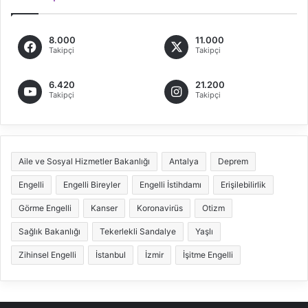
8.000
11.000
Takipçi
Takipçi
6.420
21.200
Takipçi
Takipçi
Aile ve Sosyal Hizmetler Bakanlığı
Antalya
Deprem
Engelli
Engelli Bireyler
Engelli İstihdamı
Erişilebilirlik
Görme Engelli
Kanser
Koronavirüs
Otizm
Sağlık Bakanlığı
Tekerlekli Sandalye
Yaşlı
Zihinsel Engelli
İstanbul
İzmir
İşitme Engelli