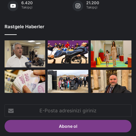
6.420
21.200
Takipçi
Takipçi
Rastgele Haberler
E-
Posta
adresinizi
giriniz