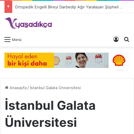
Ortopedik Engelli Bireyi Darbedip Ağır Yaralayan Şüpheli Tutuklandı
Giriş 
A
Menü
Anasayfa
/
İstanbul Galata Üniversitesi
İstanbul Galata
Üniversitesi