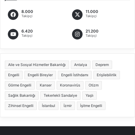
8.000
11.000
Takipçi
Takipçi
6.420
21.200
Takipçi
Takipçi
Aile ve Sosyal Hizmetler Bakanlığı
Antalya
Deprem
Engelli
Engelli Bireyler
Engelli İstihdamı
Erişilebilirlik
Görme Engelli
Kanser
Koronavirüs
Otizm
Sağlık Bakanlığı
Tekerlekli Sandalye
Yaşlı
Zihinsel Engelli
İstanbul
İzmir
İşitme Engelli