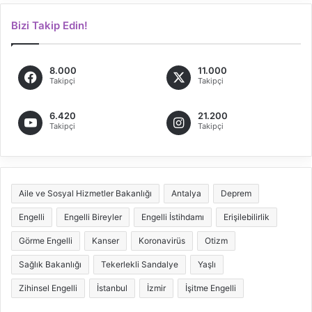
Bizi Takip Edin!
8.000
11.000
Takipçi
Takipçi
6.420
21.200
Takipçi
Takipçi
Aile ve Sosyal Hizmetler Bakanlığı
Antalya
Deprem
Engelli
Engelli Bireyler
Engelli İstihdamı
Erişilebilirlik
Görme Engelli
Kanser
Koronavirüs
Otizm
Sağlık Bakanlığı
Tekerlekli Sandalye
Yaşlı
Zihinsel Engelli
İstanbul
İzmir
İşitme Engelli