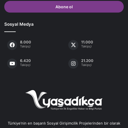
adresinizi
giriniz
Sosyal Medya
8.000
11.000
Takipçi
Takipçi
6.420
21.200
Takipçi
Takipçi
Türkiye’nin en başarılı Sosyal Girişimcilik Projelerinden bir olarak