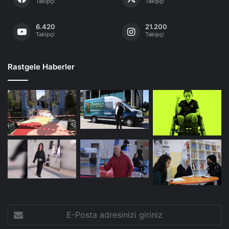
Takipçi
Takipçi
6.420
21.200
Takipçi
Takipçi
Rastgele Haberler
E-
Posta