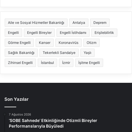
Aile ve Sosyal Hizmetler Bakanlığı
Antalya
Deprem
Engelli
Engelli Bireyler
Engelli İstihdamı
Erişilebilirlik
Görme Engelli
Kanser
Koronavirüs
Otizm
Sağlık Bakanlığı
Tekerlekli Sandalye
Yaşlı
Zihinsel Engelli
İstanbul
İzmir
İşitme Engelli
Son Yazılar
7 Ağustos 2026
‘SOBE Sahnede’ Etkinliğinde Otizmli Bireyler
Performanslarıyla Büyüledi