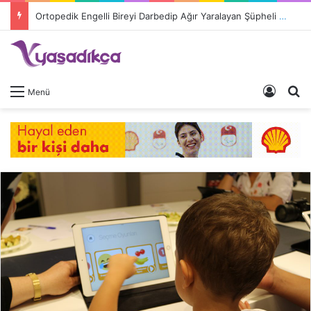
Ortopedik Engelli Bireyi Darbedip Ağır Yaralayan Şüpheli Tutuklandı
Giriş 
A
Menü