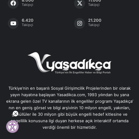
8.000
11.000
Takipçi
Takipçi
6.420
21.200
Takipçi
Takipçi
Türkiye’nin en başarılı Sosyal Girişimcilik Projelerinden bir olarak
yayın hayatına başlayan Yasadikca.com, 1993 yılından bu yana
ekrana gelen özel TV kanallarının ilk engelliler programı Yaşadıkça’
nın en geniş görsel ve bilgi arşivinin 10 milyon engelli, yakınları,
gönüllüler ile 30 milyon gibi büyük engelli hedef kitlesine ve
engellilik konusuna ilgi duyan herkese açık interaktif ortamda
verdiği önemli bir hizmetidir.