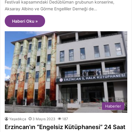
Festivali kapsamındaki Dedüblüman grubunun konserine,
Aksaray Albino ve Görme Engelliler Derneği de…
Haberi Oku »
Haberler
Yaşadıkça
3 Mayıs 2023
187
Erzincan’ın “Engelsiz Kütüphanesi” 24 Saat