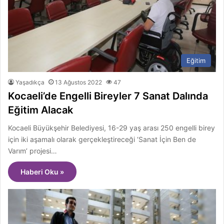
Eğitim
Yaşadıkça
13 Ağustos 2022
47
Kocaeli’de Engelli Bireyler 7 Sanat Dalında
Eğitim Alacak
Kocaeli Büyükşehir Belediyesi, 16-29 yaş arası 250 engelli birey
için iki aşamalı olarak gerçekleştireceği ‘Sanat İçin Ben de
Varım’ projesi…
Haberi Oku »