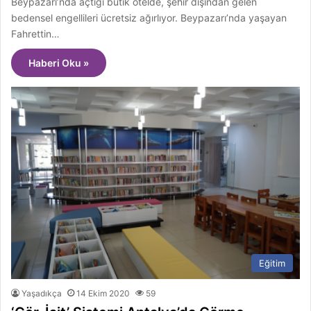
Beypazarı’nda açtığı butik otelde, şehir dışından gelen
bedensel engellileri ücretsiz ağırlıyor. Beypazarı’nda yaşayan
Fahrettin…
Haberi Oku »
Eğitim
Yaşadıkça
14 Ekim 2020
59