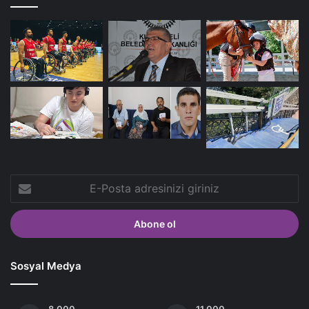
E-
Posta
adresinizi
giriniz
Sosyal Medya