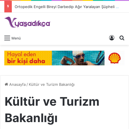
Engelliler İçin Hayat Pahalı, Destek Yetersiz: Cihaz Fiyatları 9 Kat Arttı, Devlet Katkısı Eriyor
Giriş 
A
Menü
Anasayfa
/
Kültür ve Turizm Bakanlığı
Kültür ve Turizm
Bakanlığı