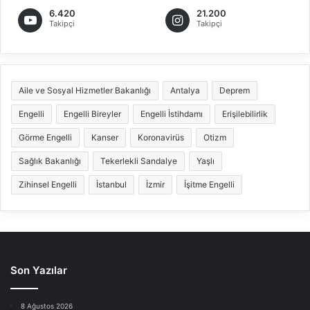
6.420
21.200
Takipçi
Takipçi
Aile ve Sosyal Hizmetler Bakanlığı
Antalya
Deprem
Engelli
Engelli Bireyler
Engelli İstihdamı
Erişilebilirlik
Görme Engelli
Kanser
Koronavirüs
Otizm
Sağlık Bakanlığı
Tekerlekli Sandalye
Yaşlı
Zihinsel Engelli
İstanbul
İzmir
İşitme Engelli
Son Yazılar
8 Ağustos 2026