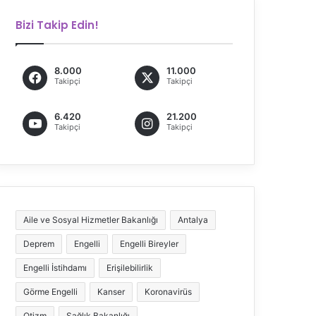
Bizi Takip Edin!
8.000
11.000
Takipçi
Takipçi
6.420
21.200
Takipçi
Takipçi
Aile ve Sosyal Hizmetler Bakanlığı
Antalya
Deprem
Engelli
Engelli Bireyler
Engelli İstihdamı
Erişilebilirlik
Görme Engelli
Kanser
Koronavirüs
Otizm
Sağlık Bakanlığı