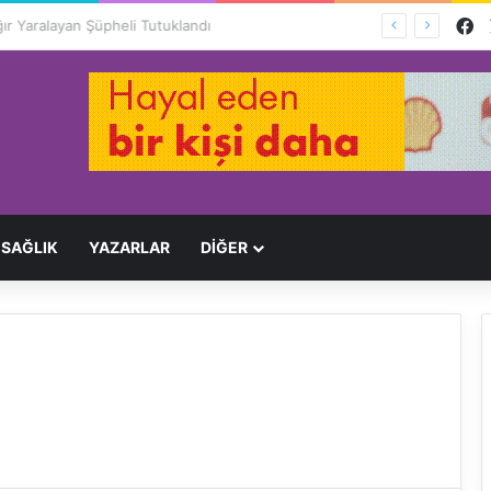
F
Ağır Yaralayan Şüpheli Tutuklandı
SAĞLIK
YAZARLAR
DİĞER