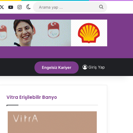
acebook
X
YouTube
Instagram
Dış görünümü değiştir
Arama
yap
...
Giriş Yap
Engelsiz Kariyer
Vitra Erişilebilir Banyo