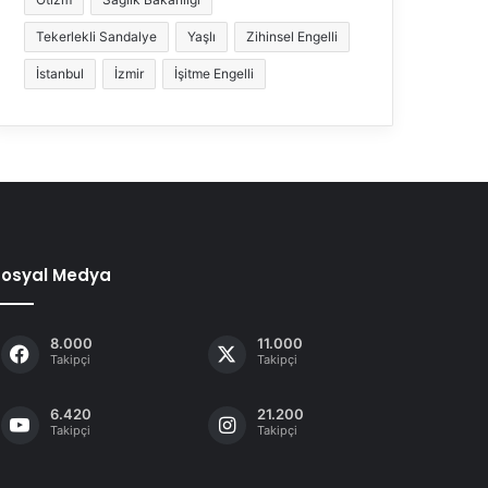
Tekerlekli Sandalye
Yaşlı
Zihinsel Engelli
İstanbul
İzmir
İşitme Engelli
Sosyal Medya
8.000
11.000
Takipçi
Takipçi
6.420
21.200
Takipçi
Takipçi