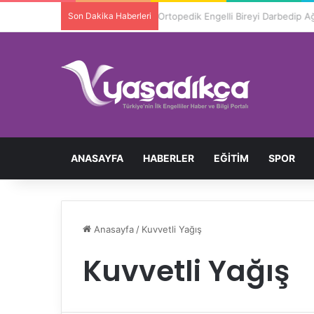
Son Dakika Haberleri
Ortopedik Engelli Bireyi Darbedip 
ANASAYFA
HABERLER
EĞITIM
SPOR
Anasayfa
/
Kuvvetli Yağış
Kuvvetli Yağış