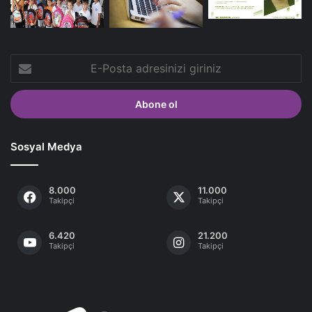
E-
Posta
adresinizi
giriniz
Sosyal Medya
8.000
11.000
Takipçi
Takipçi
6.420
21.200
Takipçi
Takipçi