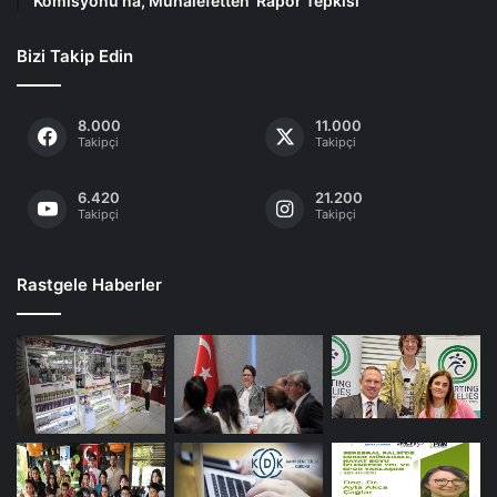
Komisyonu’na, Muhalefetten ‘Rapor Tepkisi’
Bizi Takip Edin
8.000
11.000
Takipçi
Takipçi
6.420
21.200
Takipçi
Takipçi
Rastgele Haberler