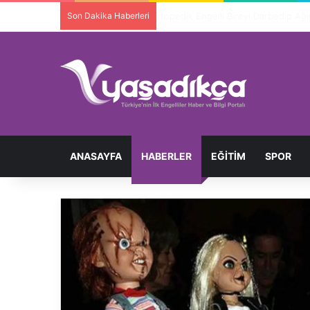
Son Dakika Haberleri
Ortopedik Engelli Bireyi Darbedip 
ANASAYFA
HABERLER
EĞITIM
SPOR