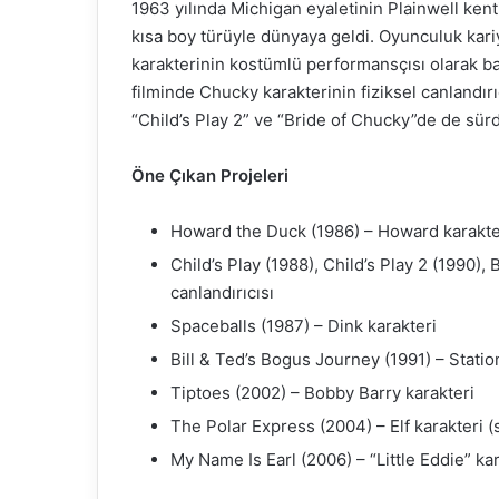
1963 yılında Michigan eyaletinin Plainwell kent
kısa boy türüyle dünyaya geldi. Oyunculuk kar
karakterinin kostümlü performansçısı olarak ba
filminde Chucky karakterinin fiziksel canlandırı
“Child’s Play 2” ve “Bride of Chucky”de de sür
Öne Çıkan Projeleri
Howard the Duck (1986) – Howard karakte
Child’s Play (1988), Child’s Play 2 (1990),
canlandırıcısı
Spaceballs (1987) – Dink karakteri
Bill & Ted’s Bogus Journey (1991) – Statio
Tiptoes (2002) – Bobby Barry karakteri
The Polar Express (2004) – Elf karakteri 
My Name Is Earl (2006) – “Little Eddie” kar