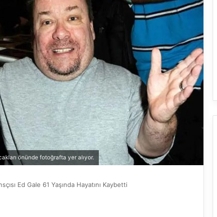
akları önünde fotoğrafta yer alıyor.
nsçısı Ed Gale 61 Yaşında Hayatını Kaybetti