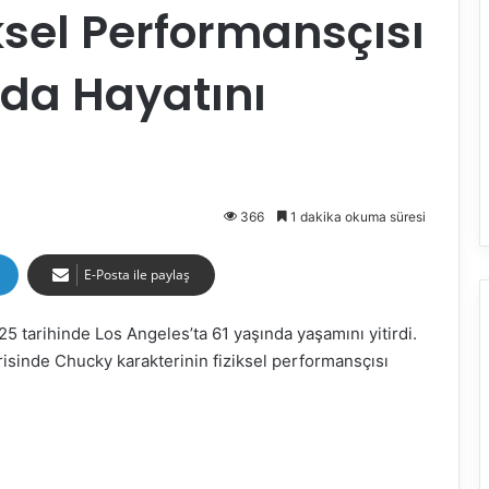
ksel Performansçısı
nda Hayatını
366
1 dakika okuma süresi
E-Posta ile paylaş
5 tarihinde Los Angeles’ta 61 yaşında yaşamını yitirdi.
risinde Chucky karakterinin fiziksel performansçısı