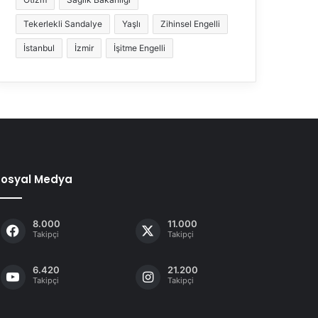
Tekerlekli Sandalye
Yaşlı
Zihinsel Engelli
İstanbul
İzmir
İşitme Engelli
Sosyal Medya
8.000
11.000
Takipçi
Takipçi
6.420
21.200
Takipçi
Takipçi