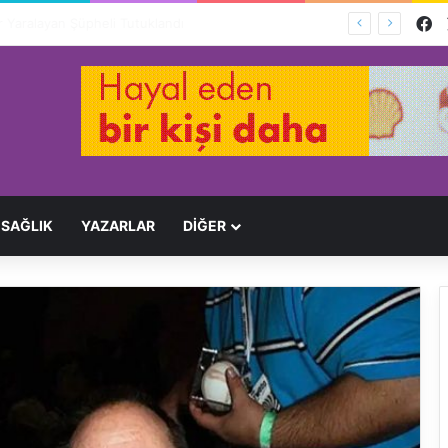
F
Ağır Yaralayan Şüpheli Tutuklandı
SAĞLIK
YAZARLAR
DİĞER