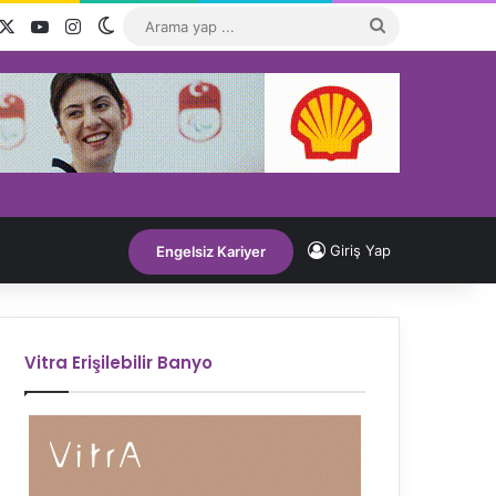
acebook
X
YouTube
Instagram
Dış görünümü değiştir
Arama
yap
...
Giriş Yap
Engelsiz Kariyer
Vitra Erişilebilir Banyo