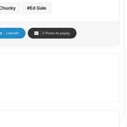
Chucky
Ed Gale
LinkedIn
E-Posta ile paylaş