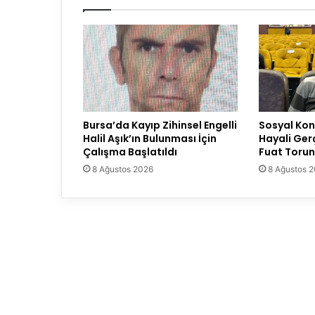
Bursa’da Kayıp Zihinsel Engelli
Sosyal Konu
Halil Aşık’ın Bulunması İçin
Hayali Ger
Çalışma Başlatıldı
Fuat Torun
8 Ağustos 2026
8 Ağustos 