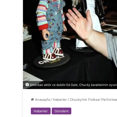
Amerikalı aktör ve dublör Ed Gale, Chucky karakterinin oyunc
Anasayfa
/
Haberler
/
Chucky’nin Fiziksel Performa
Haberler
Gündem